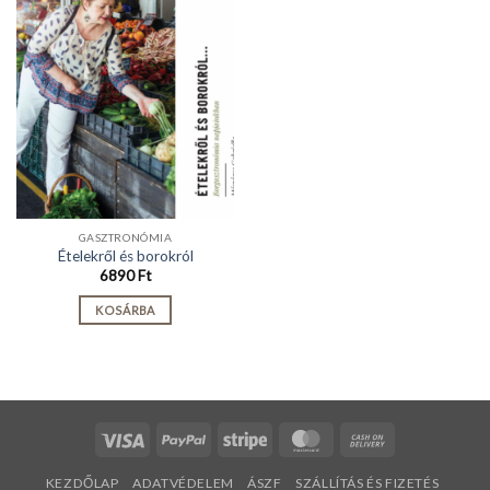
GASZTRONÓMIA
Ételekről és borokról
6890
Ft
KOSÁRBA
Visa
PayPal
Stripe
MasterCard
Cash
On
KEZDŐLAP
ADATVÉDELEM
ÁSZF
SZÁLLÍTÁS ÉS FIZETÉS
Delivery