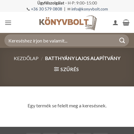
Skip
Ügyfélszolgálat
– H-P: 9:00–15:00
📞
+36 30 579 0808
| ✉
info@konyvbolt.com
to
content
Keresés
a
következőre:
KEZDŐLAP
/
BATTHYÁNY LAJOS ALAPÍTVÁNY
SZŰRÉS
Egy termék se felelt meg a keresésnek.