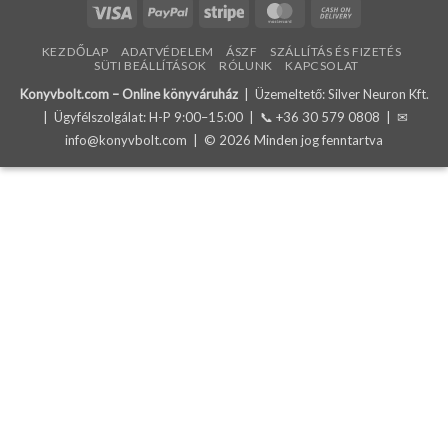
Visa
PayPal
Stripe
MasterCard
Cash
On
KEZDŐLAP
ADATVÉDELEM
ÁSZF
SZÁLLÍTÁS ÉS FIZETÉS
Delivery
SÜTI BEÁLLÍTÁSOK
RÓLUNK
KAPCSOLAT
Konyvbolt.com – Online könyváruház
| Üzemeltető: Silver Neuron Kft.
| Ügyfélszolgálat: H-P 9:00–15:00 | 📞
+36 30 579 0808
| ✉
info@konyvbolt.com
| © 2026 Minden jog fenntartva