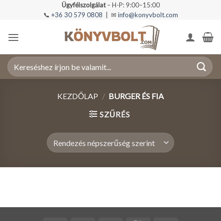
Skip
Ügyfélszolgálat
– H-P: 9:00–15:00
📞
+36 30 579 0808
| ✉
info@konyvbolt.com
to
content
Keresés
a
következőre:
KEZDŐLAP
/
BURGER ÉS FIA
SZŰRÉS