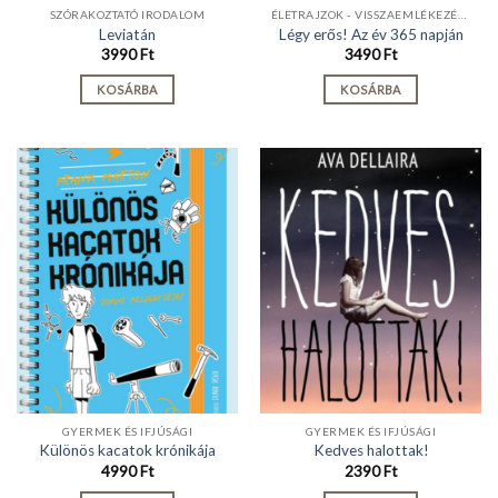
SZÓRAKOZTATÓ IRODALOM
ÉLETRAJZOK - VISSZAEMLÉKEZÉSEK
Leviatán
Légy erős! Az év 365 napján
3990
Ft
3490
Ft
KOSÁRBA
KOSÁRBA
GYERMEK ÉS IFJÚSÁGI
GYERMEK ÉS IFJÚSÁGI
Különös kacatok krónikája
Kedves halottak!
4990
Ft
2390
Ft