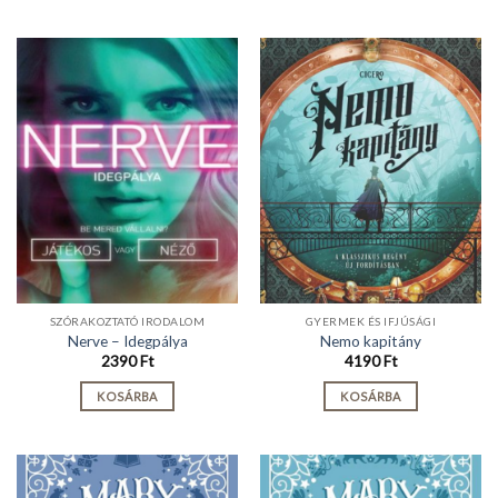
SZÓRAKOZTATÓ IRODALOM
GYERMEK ÉS IFJÚSÁGI
Nerve – Idegpálya
Nemo kapitány
2390
Ft
4190
Ft
KOSÁRBA
KOSÁRBA