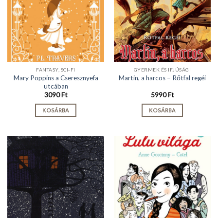
FANTASY, SCI-FI
GYERMEK ÉS IFJÚSÁGI
Mary Poppins a Cseresznyefa
Martin, a harcos – Rőtfal regéi
utcában
3090
Ft
5990
Ft
KOSÁRBA
KOSÁRBA