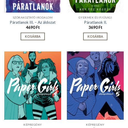
SZÓRAKOZTATÓ IRODALOM
GYERMEK ÉS IFJÚSÁGI
Páratlanok III. – Az áldozat
Páratlanok II.
4690
Ft
3690
Ft
KOSÁRBA
KOSÁRBA
KÉPREGÉNY
KÉPREGÉNY