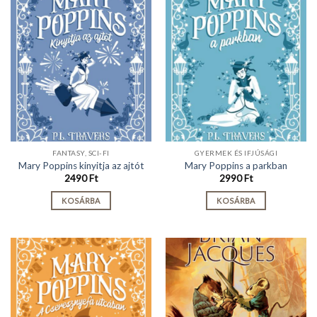
FANTASY, SCI-FI
GYERMEK ÉS IFJÚSÁGI
Mary Poppins kinyitja az ajtót
Mary Poppins a parkban
2490
Ft
2990
Ft
KOSÁRBA
KOSÁRBA