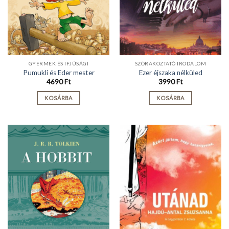
GYERMEK ÉS IFJÚSÁGI
SZÓRAKOZTATÓ IRODALOM
Pumukli és Eder mester
Ezer éjszaka nélküled
4690
Ft
3990
Ft
KOSÁRBA
KOSÁRBA