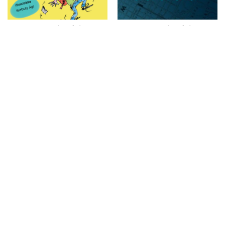
GYERMEK ÉS IFJÚSÁGI
GYERMEK ÉS IFJÚSÁGI
Fele királyságom
Eltévedtem
2990
Ft
3490
Ft
KOSÁRBA
KOSÁRBA
GYERMEK ÉS IFJÚSÁGI
KÉPREGÉNY
Egy igazi amerikai lány
Egérőrség – 1152. ősz