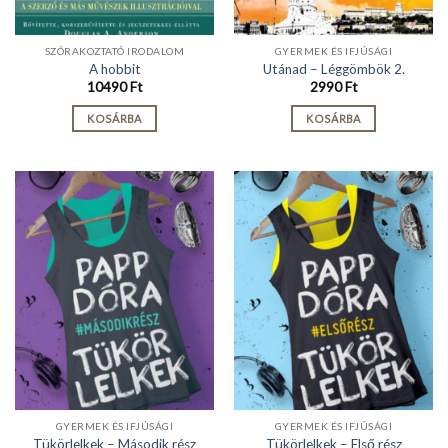
SZÓRAKOZTATÓ IRODALOM
GYERMEK ÉS IFJÚSÁGI
A hobbit
Utánad – Léggömbök 2.
10490
Ft
2990
Ft
KOSÁRBA
KOSÁRBA
GYERMEK ÉS IFJÚSÁGI
GYERMEK ÉS IFJÚSÁGI
Tükörlelkek – Második rész
Tükörlelkek – Első rész