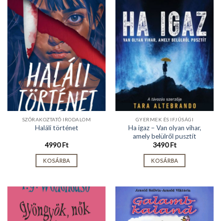
SZÓRAKOZTATÓ IRODALOM
GYERMEK ÉS IFJÚSÁGI
Ha igaz – Van olyan vihar,
Haláli történet
amely belülről pusztít
4990
Ft
3490
Ft
KOSÁRBA
KOSÁRBA