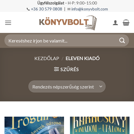
Skip
Ügyfélszolgálat
– H-P: 9:00–15:00
📞
+36 30 579 0808
| ✉
info@konyvbolt.com
to
content
Keresés
a
következőre:
KEZDŐLAP
/
ELEVEN KIADÓ
SZŰRÉS