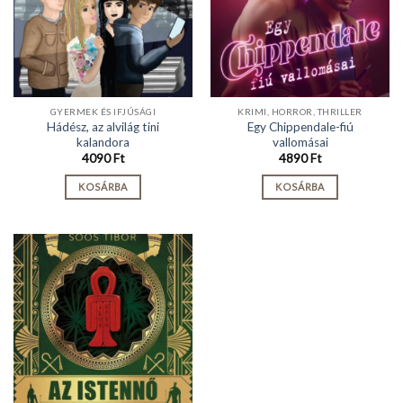
GYERMEK ÉS IFJÚSÁGI
KRIMI, HORROR, THRILLER
Hádész, az alvilág tini
Egy Chippendale-fiú
kalandora
vallomásai
4090
Ft
4890
Ft
KOSÁRBA
KOSÁRBA