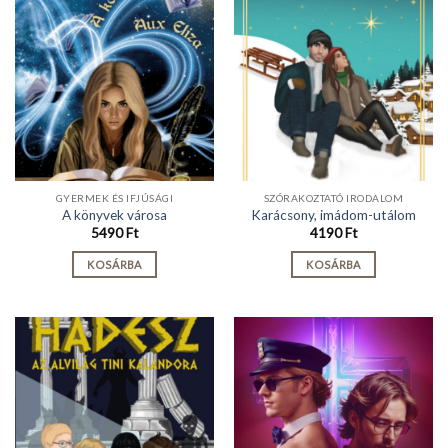
GYERMEK ÉS IFJÚSÁGI
SZÓRAKOZTATÓ IRODALOM
A könyvek városa
Karácsony, imádom-utálom
5490
Ft
4190
Ft
KOSÁRBA
KOSÁRBA