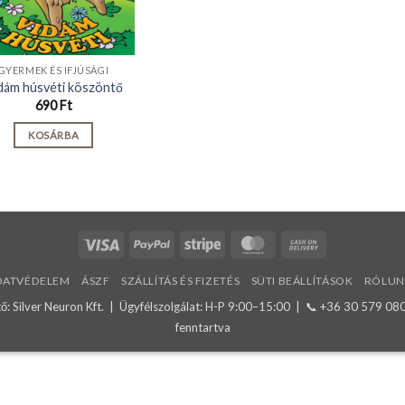
GYERMEK ÉS IFJÚSÁGI
dám húsvéti köszöntő
690
Ft
KOSÁRBA
Visa
PayPal
Stripe
MasterCard
Cash
On
DATVÉDELEM
ÁSZF
SZÁLLÍTÁS ÉS FIZETÉS
SÜTI BEÁLLÍTÁSOK
RÓLUN
Delivery
: Silver Neuron Kft. | Ügyfélszolgálat: H-P 9:00–15:00 | 📞
+36 30 579 08
fenntartva