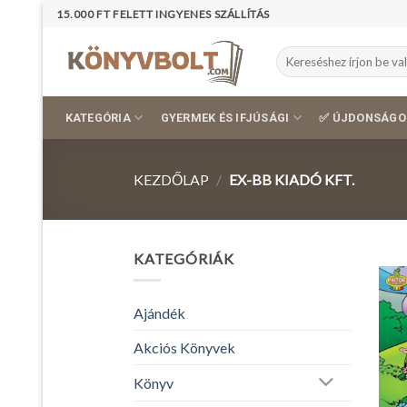
Skip
15.000 FT FELETT INGYENES SZÁLLÍTÁS
to
content
Keresés
a
következőre:
KATEGÓRIA
GYERMEK ÉS IFJÚSÁGI
✅ ÚJDONSÁGO
KEZDŐLAP
/
EX-BB KIADÓ KFT.
KATEGÓRIÁK
Ajándék
Akciós Könyvek
Könyv