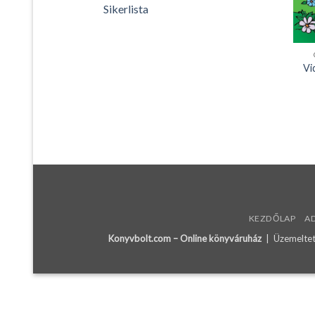
Sikerlista
Vi
KEZDŐLAP
A
Konyvbolt.com – Online könyváruház
| Üzemeltető