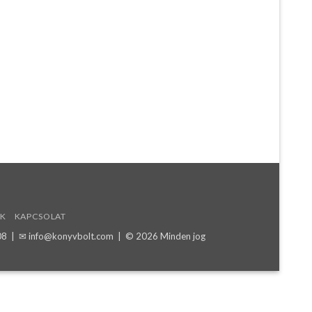
K
KAPCSOLAT
08
| ✉
info@konyvbolt.com
| © 2026 Minden jog