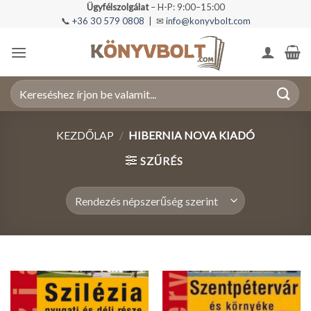
Skip
Ügyfélszolgálat
– H-P: 9:00–15:00
📞
+36 30 579 0808
| ✉
info@konyvbolt.com
to
content
Keresés
a
következőre:
KEZDŐLAP
/
HIBERNIA NOVA KIADÓ
SZŰRÉS