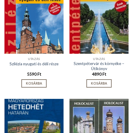
UTAZÁS
UTAZÁS
Szentpétervár és környéke –
Szilézia nyugati és déli része
Útikönyv
5590
Ft
4890
Ft
KOSÁRBA
KOSÁRBA