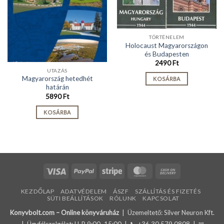
TÖRTÉNELEM
Holocaust Magyarországon
és Budapesten
2490
Ft
UTAZÁS
Magyarország hetedhét
KOSÁRBA
határán
5890
Ft
KOSÁRBA
Visa
PayPal
Stripe
MasterCard
Cash
On
KEZDŐLAP
ADATVÉDELEM
ÁSZF
SZÁLLÍTÁS ÉS FIZETÉS
Delivery
SÜTI BEÁLLÍTÁSOK
RÓLUNK
KAPCSOLAT
Konyvbolt.com – Online könyváruház
| Üzemeltető: Silver Neuron Kft.
| Ügyfélszolgálat: H-P 9:00–15:00 | 📞
+36 30 579 0808
| ✉