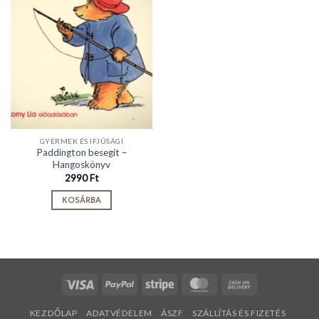
GYERMEK ÉS IFJÚSÁGI
Paddington besegít –
Hangoskönyv
2990
Ft
KOSÁRBA
Visa
PayPal
Stripe
MasterCard
Cash
On
KEZDŐLAP
ADATVÉDELEM
ÁSZF
SZÁLLÍTÁS ÉS FIZETÉS
Delivery