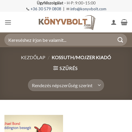
Skip
Ügyfélszolgálat
– H-P: 9:00–15:00
📞
+36 30 579 0808
| ✉
info@konyvbolt.com
to
content
Keresés
a
következőre:
KEZDŐLAP
/
KOSSUTH/MOJZER KIADÓ
SZŰRÉS