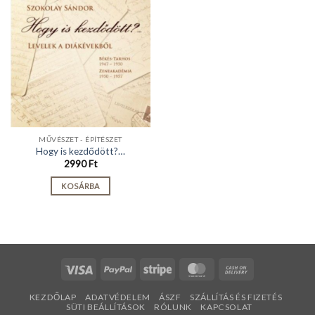
MŰVÉSZET - ÉPÍTÉSZET
Hogy is kezdődött?…
2990
Ft
KOSÁRBA
Visa
PayPal
Stripe
MasterCard
Cash
On
KEZDŐLAP
ADATVÉDELEM
ÁSZF
SZÁLLÍTÁS ÉS FIZETÉS
Delivery
SÜTI BEÁLLÍTÁSOK
RÓLUNK
KAPCSOLAT