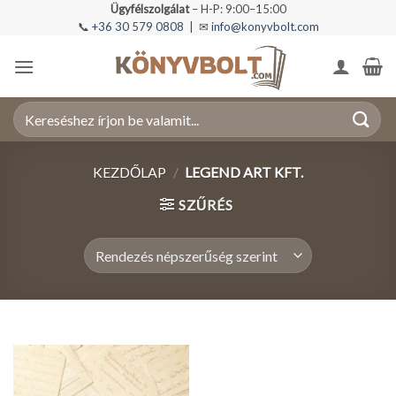
Skip
Ügyfélszolgálat
– H-P: 9:00–15:00
📞
+36 30 579 0808
| ✉
info@konyvbolt.com
to
content
Keresés
a
következőre:
KEZDŐLAP
/
LEGEND ART KFT.
SZŰRÉS