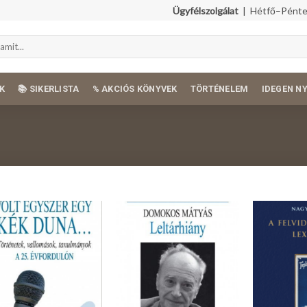
Ügyfélszolgálat
| Hétfő–Péntek
K
📚 SIKERLISTA
% AKCIÓS KÖNYVEK
TÖRTÉNELEM
IDEGEN N