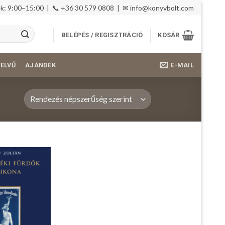
: 9:00–15:00 | 📞 +36 30 579 0808 | ✉
info@konyvbolt.com
BELÉPÉS / REGISZTRÁCIÓ
KOSÁR
E-MAIL
YELVŰ
AJÁNDÉK