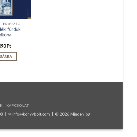
TTERJESZTŐ
déki fürdők
xikona
690
Ft
SÁRBA
K
KAPCSOLAT
08
| ✉
info@konyvbolt.com
| © 2026 Minden jog