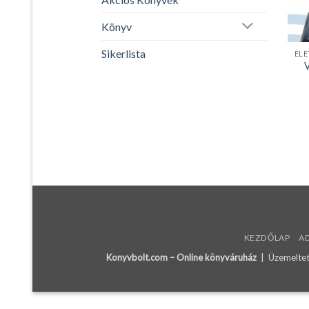
Könyv
Sikerlista
V
KEZDŐLAP
A
Konyvbolt.com – Online könyváruház
| Üzemeltető