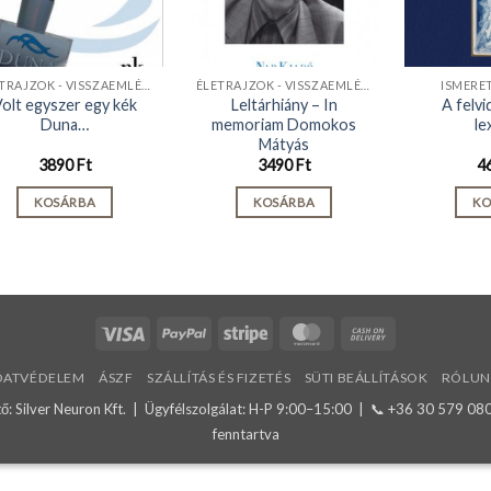
ÉLETRAJZOK - VISSZAEMLÉKEZÉSEK
ÉLETRAJZOK - VISSZAEMLÉKEZÉSEK
ISMERE
olt egyszer egy kék
Leltárhiány – In
A felvi
Duna…
memoriam Domokos
le
Mátyás
3890
Ft
3490
Ft
4
KOSÁRBA
KOSÁRBA
KO
Visa
PayPal
Stripe
MasterCard
Cash
On
DATVÉDELEM
ÁSZF
SZÁLLÍTÁS ÉS FIZETÉS
SÜTI BEÁLLÍTÁSOK
RÓLUN
Delivery
: Silver Neuron Kft. | Ügyfélszolgálat: H-P 9:00–15:00 | 📞
+36 30 579 08
fenntartva