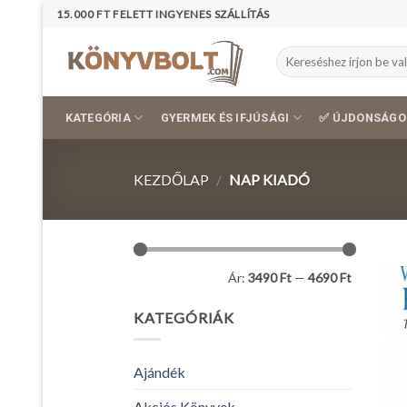
Skip
15.000 FT FELETT INGYENES SZÁLLÍTÁS
to
content
Keresés
a
következőre:
KATEGÓRIA
GYERMEK ÉS IFJÚSÁGI
✅ ÚJDONSÁGO
KEZDŐLAP
/
NAP KIADÓ
Min
Max
Ár:
3490 Ft
—
4690 Ft
ár
ár
KATEGÓRIÁK
Ajándék
Akciós Könyvek