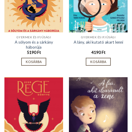
GYERMEK ÉS IFJÚSÁGI
GYERMEK ÉS IFJÚSÁGI
A sólyom és a sárkány
A lány, aki kutató akart lenni
háborúja
5190
Ft
4190
Ft
KOSÁRBA
KOSÁRBA