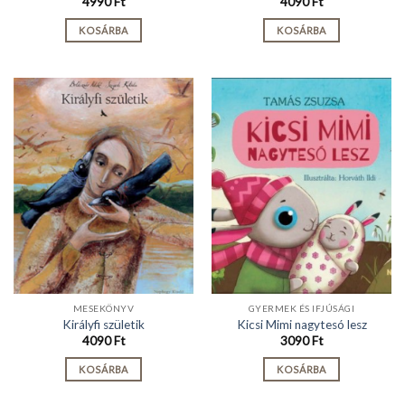
4990
Ft
4090
Ft
KOSÁRBA
KOSÁRBA
MESEKÖNYV
GYERMEK ÉS IFJÚSÁGI
Királyfi születik
Kicsi Mimi nagytesó lesz
4090
Ft
3090
Ft
KOSÁRBA
KOSÁRBA