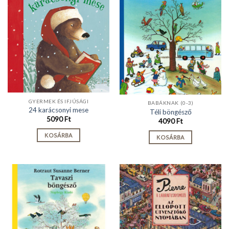
GYERMEK ÉS IFJÚSÁGI
BABÁKNAK (0-3)
24 karácsonyi mese
Téli böngésző
5090
Ft
4090
Ft
KOSÁRBA
KOSÁRBA