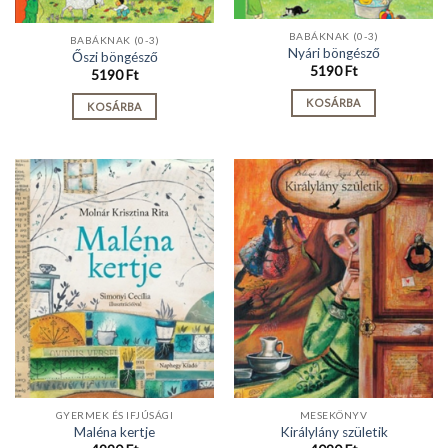
BABÁKNAK (0-3)
BABÁKNAK (0-3)
Nyári böngésző
Őszi böngésző
5190
Ft
5190
Ft
KOSÁRBA
KOSÁRBA
GYERMEK ÉS IFJÚSÁGI
MESEKÖNYV
Maléna kertje
Királylány születik