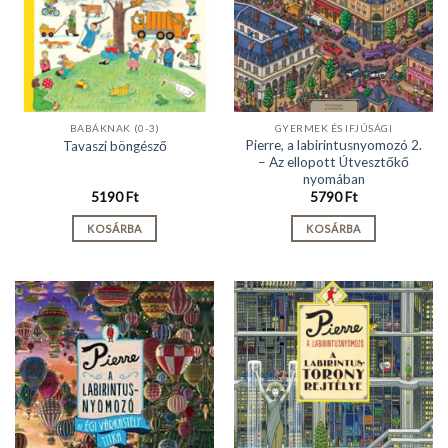
BABÁKNAK (0-3)
GYERMEK ÉS IFJÚSÁGI
Pierre, a labirintusnyomozó 2.
Tavaszi böngésző
– Az ellopott Útvesztőkő
nyomában
5190
Ft
5790
Ft
KOSÁRBA
KOSÁRBA