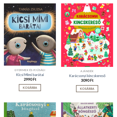
GYERMEK ÉS IFJÚSÁGI
AJÁNDÉK
Kicsi Mimi barátai
Karácsonyi kincskereső
2990
Ft
3090
Ft
KOSÁRBA
KOSÁRBA