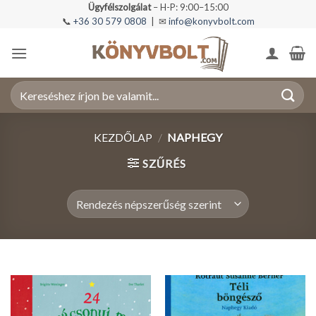
Skip
Ügyfélszolgálat
– H-P: 9:00–15:00
📞
+36 30 579 0808
| ✉
info@konyvbolt.com
to
content
Keresés
a
következőre:
KEZDŐLAP
/
NAPHEGY
SZŰRÉS