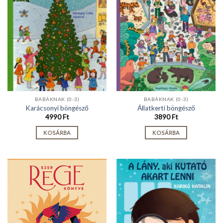
BABÁKNAK (0-3)
BABÁKNAK (0-3)
Karácsonyi böngésző
Állatkerti böngésző
4990
Ft
3890
Ft
KOSÁRBA
KOSÁRBA