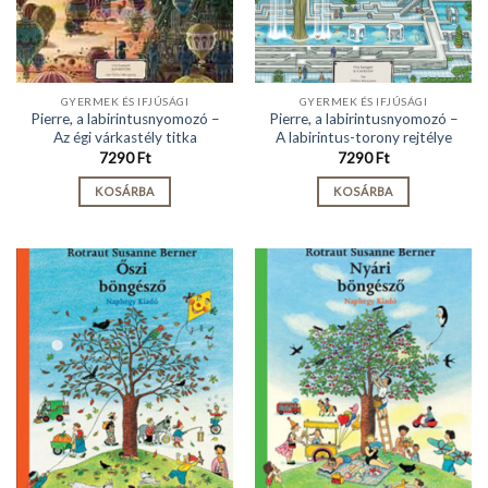
GYERMEK ÉS IFJÚSÁGI
GYERMEK ÉS IFJÚSÁGI
Pierre, a labirintusnyomozó –
Pierre, a labirintusnyomozó –
Az égi várkastély titka
A labirintus-torony rejtélye
7290
Ft
7290
Ft
KOSÁRBA
KOSÁRBA