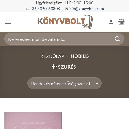
Skip
Ügyfélszolgálat
– H-P: 9:00–15:00
📞
+36 30 579 0808
| ✉
info@konyvbolt.com
to
content
Keresés
a
következőre:
KEZDŐLAP
/
NOBILIS
SZŰRÉS