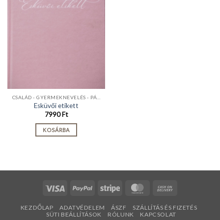
CSALÁD - GYERMEKNEVELÉS - PÁRKAPCSOLAT
Esküvői etikett
7990
Ft
KOSÁRBA
Visa
PayPal
Stripe
MasterCard
Cash
On
KEZDŐLAP
ADATVÉDELEM
ÁSZF
SZÁLLÍTÁS ÉS FIZETÉS
Delivery
SÜTI BEÁLLÍTÁSOK
RÓLUNK
KAPCSOLAT