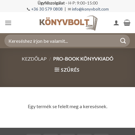
Skip
Ügyfélszolgálat
– H-P: 9:00–15:00
📞
+36 30 579 0808
| ✉
info@konyvbolt.com
to
content
Keresés
a
következőre:
KEZDŐLAP
/
PRO-BOOK KÖNYVKIADÓ
SZŰRÉS
Egy termék se felelt meg a keresésnek.