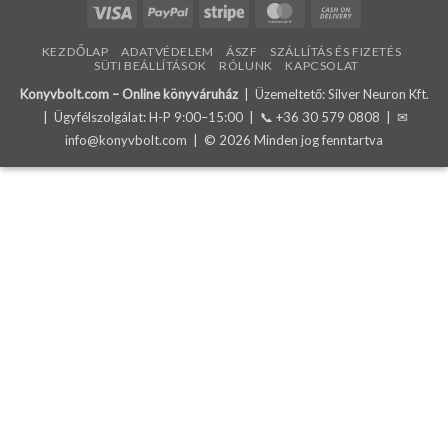
Visa
PayPal
Stripe
MasterCard
Cash
On
KEZDŐLAP
ADATVÉDELEM
ÁSZF
SZÁLLÍTÁS ÉS FIZETÉS
Delivery
SÜTI BEÁLLÍTÁSOK
RÓLUNK
KAPCSOLAT
Konyvbolt.com – Online könyváruház
| Üzemeltető: Silver Neuron Kft.
| Ügyfélszolgálat: H-P 9:00–15:00 | 📞
+36 30 579 0808
| ✉
info@konyvbolt.com
| © 2026 Minden jog fenntartva