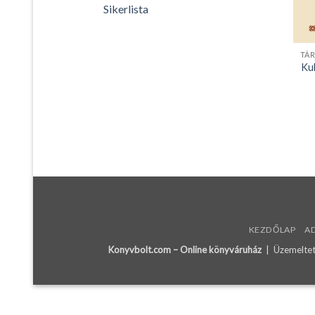
Sikerlista
Kul
KEZDŐLAP
A
Konyvbolt.com – Online könyváruház
| Üzemeltető