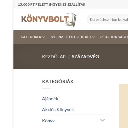
Skip
15.000 FT FELETT INGYENES SZÁLLÍTÁS
to
content
Keresés
a
következőre:
KATEGÓRIA
GYERMEK ÉS IFJÚSÁGI
✅ ÚJDONSÁGO
KEZDŐLAP
/
SZÁZADVÉG
KATEGÓRIÁK
Ajándék
Akciós Könyvek
Könyv