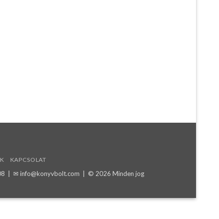
K
KAPCSOLAT
08
| ✉
info@konyvbolt.com
| © 2026 Minden jog