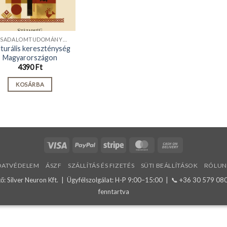
TÁRSADALOMTUDOMÁNYOK
turális kereszténység
Magyarországon
4390
Ft
KOSÁRBA
Visa
PayPal
Stripe
MasterCard
Cash
On
DATVÉDELEM
ÁSZF
SZÁLLÍTÁS ÉS FIZETÉS
SÜTI BEÁLLÍTÁSOK
RÓLUN
Delivery
: Silver Neuron Kft. | Ügyfélszolgálat: H-P 9:00–15:00 | 📞
+36 30 579 08
fenntartva