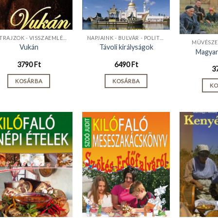
ÉLETRAJZOK - VISSZAEMLÉKEZÉSEK
NAPJAINK - BULVÁR - POLITIKA
MŰVÉSZET
Vukán
Távoli királyságok
Magyar
3790
Ft
6490
Ft
3
KOSÁRBA
KOSÁRBA
KO