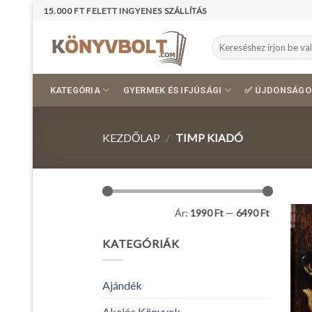
Skip
15.000 FT FELETT INGYENES SZÁLLÍTÁS
to
content
Keresés
a
következőre:
KATEGÓRIA
GYERMEK ÉS IFJÚSÁGI
✅ ÚJDONSÁGO
KEZDŐLAP
/
TIMP KIADÓ
Min
Max
Ár:
1990 Ft
—
6490 Ft
ár
ár
KATEGÓRIÁK
Ajándék
Akciós Könyvek