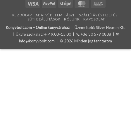
Visa
PayPal
Stripe
MasterCard
Cash
On
KEZDŐLAP
ADATVÉDELEM
ÁSZF
SZÁLLÍTÁS ÉS FIZETÉS
Delivery
SÜTI BEÁLLÍTÁSOK
RÓLUNK
KAPCSOLAT
Konyvbolt.com – Online könyváruház
| Üzemeltető: Silver Neuron Kft.
| Ügyfélszolgálat: H-P 9:00–15:00 | 📞
+36 30 579 0808
| ✉
info@konyvbolt.com
| © 2026 Minden jog fenntartva