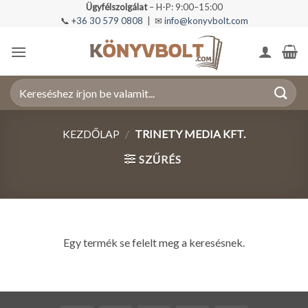
Skip
Ügyfélszolgálat
– H-P: 9:00–15:00
📞
+36 30 579 0808
| ✉
info@konyvbolt.com
to
content
Keresés
a
következőre:
KEZDŐLAP
/
TRINETY MEDIA KFT.
SZŰRÉS
Egy termék se felelt meg a keresésnek.