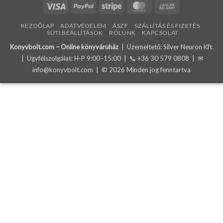
Visa
PayPal
Stripe
MasterCard
Cash
On
KEZDŐLAP
ADATVÉDELEM
ÁSZF
SZÁLLÍTÁS ÉS FIZETÉS
Delivery
SÜTI BEÁLLÍTÁSOK
RÓLUNK
KAPCSOLAT
Konyvbolt.com – Online könyváruház
| Üzemeltető: Silver Neuron Kft.
| Ügyfélszolgálat: H-P 9:00–15:00 | 📞
+36 30 579 0808
| ✉
info@konyvbolt.com
| © 2026 Minden jog fenntartva