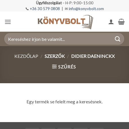
Skip
Ügyfélszolgálat
– H-P: 9:00–15:00
📞
+36 30 579 0808
| ✉
info@konyvbolt.com
to
content
Keresés
a
következőre:
KEZDŐLAP
/
SZERZŐK
/
DIDIER DAENINCKX
SZŰRÉS
Egy termék se felelt meg a keresésnek.