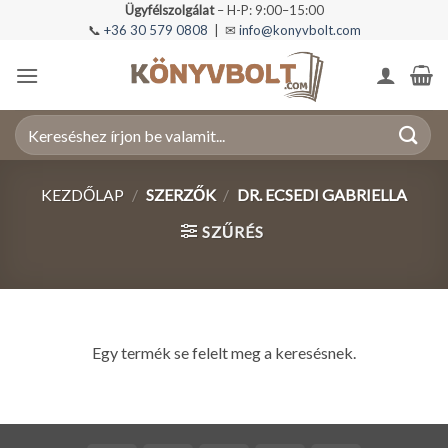
Skip
Ügyfélszolgálat
– H-P: 9:00–15:00
📞
+36 30 579 0808
| ✉
info@konyvbolt.com
to
content
Keresés
a
következőre:
KEZDŐLAP
/
SZERZŐK
/
DR. ECSEDI GABRIELLA
SZŰRÉS
Egy termék se felelt meg a keresésnek.