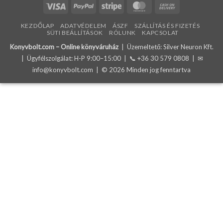
Visa
PayPal
Stripe
MasterCard
Cash
On
KEZDŐLAP
ADATVÉDELEM
ÁSZF
SZÁLLÍTÁS ÉS FIZETÉS
Delivery
SÜTI BEÁLLÍTÁSOK
RÓLUNK
KAPCSOLAT
Konyvbolt.com – Online könyváruház
| Üzemeltető: Silver Neuron Kft.
| Ügyfélszolgálat: H-P 9:00–15:00 | 📞
+36 30 579 0808
| ✉
info@konyvbolt.com
| © 2026 Minden jog fenntartva