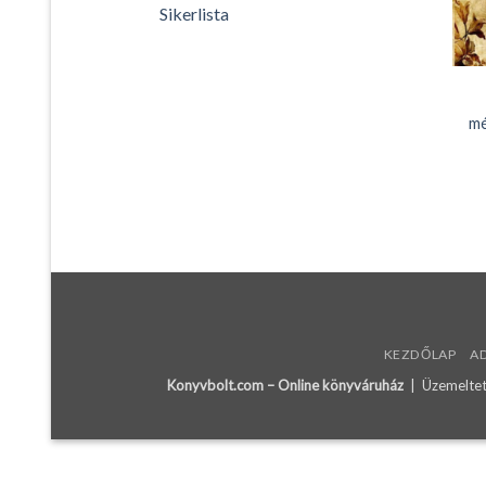
Sikerlista
mé
KEZDŐLAP
A
Konyvbolt.com – Online könyváruház
| Üzemeltető