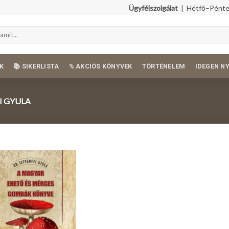
Ügyfélszolgálat
| Hétfő–Péntek
K
📚 SIKERLISTA
% AKCIÓS KÖNYVEK
TÖRTÉNELEM
IDEGEN N
I GYULA