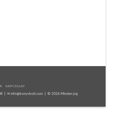
K
KAPCSOLAT
08
| ✉
info@konyvbolt.com
| © 2026 Minden jog