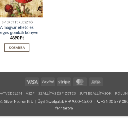
ISMERETTERJESZTŐ
A magyar ehető és
rges gombák könyve
4890
Ft
KOSÁRBA
Visa
PayPal
Stripe
MasterCard
Cash
On
DATVÉDELEM
ÁSZF
SZÁLLÍTÁS ÉS FIZETÉS
SÜTI BEÁLLÍTÁSOK
RÓLUN
Delivery
: Silver Neuron Kft. | Ügyfélszolgálat: H-P 9:00–15:00 | 📞
+36 30 579 08
fenntartva