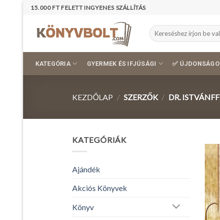
Skip
15.000 FT FELETT INGYENES SZÁLLÍTÁS
to
content
Keresés
a
következőre:
KATEGÓRIA
GYERMEK ÉS IFJÚSÁGI
✅ ÚJDONSÁGO
KEZDŐLAP
/
SZERZŐK
/
DR. ISTVÁNFF
KATEGÓRIÁK
Ajándék
Akciós Könyvek
Könyv