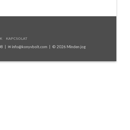
K
KAPCSOLAT
08
| ✉
info@konyvbolt.com
| © 2026 Minden jog