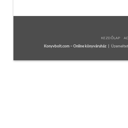
KEZDŐLAP
A
Konyvbolt.com – Online könyváruház
| Üzemeltető