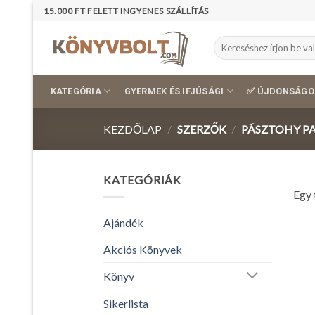
Skip
15.000 FT FELETT INGYENES SZÁLLÍTÁS
to
content
Keresés
a
következőre:
KATEGÓRIA
GYERMEK ÉS IFJÚSÁGI
✅ ÚJDONSÁGO
KEZDŐLAP
/
SZERZŐK
/
PÁSZTOHY PA
KATEGÓRIÁK
Egy 
Ajándék
Akciós Könyvek
Könyv
Sikerlista