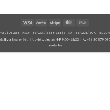
Visa
PayPal
Stripe
MasterCard
Cash
On
DATVÉDELEM
ÁSZF
SZÁLLÍTÁS ÉS FIZETÉS
SÜTI BEÁLLÍTÁSOK
RÓLUN
Delivery
: Silver Neuron Kft. | Ügyfélszolgálat: H-P 9:00–15:00 | 📞
+36 30 579 08
fenntartva