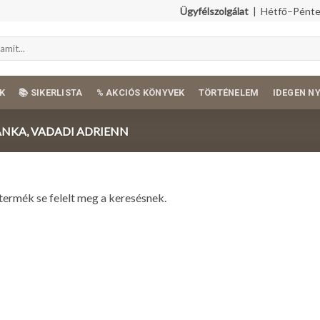
Ügyfélszolgálat
| Hétfő–Péntek
K
📚 SIKERLISTA
% AKCIÓS KÖNYVEK
TÖRTÉNELEM
IDEGEN N
NKA, VADADI ADRIENN
termék se felelt meg a keresésnek.