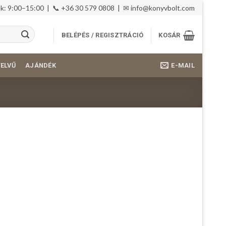
: 9:00–15:00 | 📞 +36 30 579 0808 | ✉
info@konyvbolt.com
BELÉPÉS / REGISZTRÁCIÓ
KOSÁR
E-MAIL
YELVŰ
AJÁNDÉK