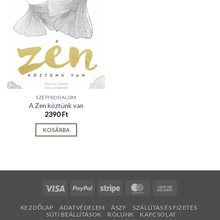
SZÉPIRODALOM
A Zen köztünk van
2390
Ft
KOSÁRBA
Visa
PayPal
Stripe
MasterCard
Cash
On
KEZDŐLAP
ADATVÉDELEM
ÁSZF
SZÁLLÍTÁS ÉS FIZETÉS
Delivery
SÜTI BEÁLLÍTÁSOK
RÓLUNK
KAPCSOLAT