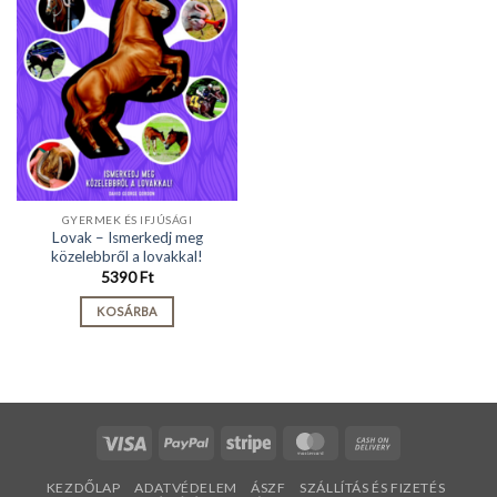
GYERMEK ÉS IFJÚSÁGI
Lovak – Ismerkedj meg
közelebbről a lovakkal!
5390
Ft
KOSÁRBA
Visa
PayPal
Stripe
MasterCard
Cash
On
KEZDŐLAP
ADATVÉDELEM
ÁSZF
SZÁLLÍTÁS ÉS FIZETÉS
Delivery