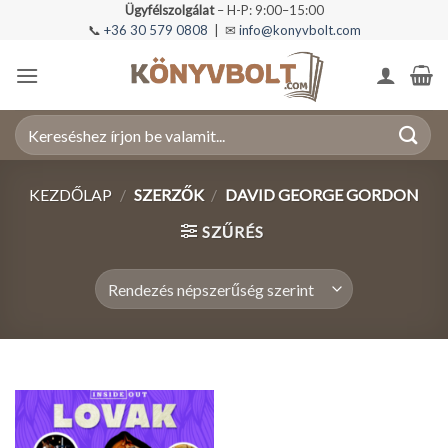
Skip
Ügyfélszolgálat
– H-P: 9:00–15:00
📞
+36 30 579 0808
| ✉
info@konyvbolt.com
to
content
Keresés
a
következőre:
KEZDŐLAP
/
SZERZŐK
/
DAVID GEORGE GORDON
SZŰRÉS