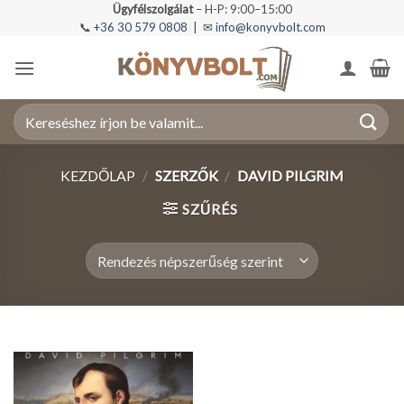
Skip
Ügyfélszolgálat
– H-P: 9:00–15:00
📞
+36 30 579 0808
| ✉
info@konyvbolt.com
to
content
Keresés
a
következőre:
KEZDŐLAP
/
SZERZŐK
/
DAVID PILGRIM
SZŰRÉS