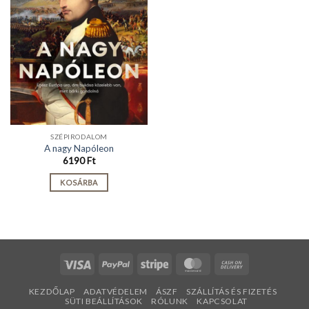
SZÉPIRODALOM
A nagy Napóleon
6190
Ft
KOSÁRBA
Visa
PayPal
Stripe
MasterCard
Cash
On
KEZDŐLAP
ADATVÉDELEM
ÁSZF
SZÁLLÍTÁS ÉS FIZETÉS
Delivery
SÜTI BEÁLLÍTÁSOK
RÓLUNK
KAPCSOLAT