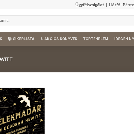
Ügyfélszolgálat
| Hétfő–Péntek
K
📚 SIKERLISTA
% AKCIÓS KÖNYVEK
TÖRTÉNELEM
IDEGEN N
WITT