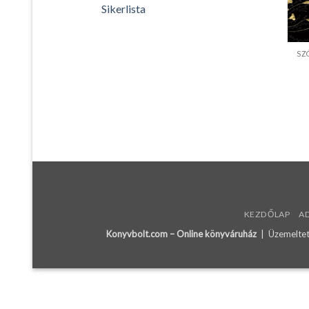
Sikerlista
SZ
KEZDŐLAP
A
Konyvbolt.com – Online könyváruház
| Üzemeltető