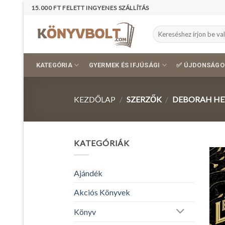
Skip
15.000 FT FELETT INGYENES SZÁLLÍTÁS
to
content
Keresés
a
következőre:
KATEGÓRIA
GYERMEK ÉS IFJÚSÁGI
✅ ÚJDONSÁGO
KEZDŐLAP
/
SZERZŐK
/
DEBORAH HE
KATEGÓRIÁK
Ajándék
Akciós Könyvek
Könyv