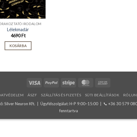
ÓRAKOZTATÓ IRODALOM
Lélekmadár
4690
Ft
KOSÁRBA
Visa
PayPal
Stripe
MasterCard
Cash
On
DATVÉDELEM
ÁSZF
SZÁLLÍTÁS ÉS FIZETÉS
SÜTI BEÁLLÍTÁSOK
RÓLUN
Delivery
: Silver Neuron Kft. | Ügyfélszolgálat: H-P 9:00–15:00 | 📞
+36 30 579 08
fenntartva