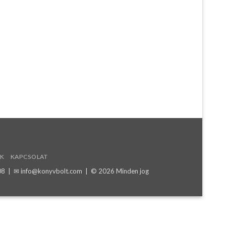
K
KAPCSOLAT
08
| ✉
info@konyvbolt.com
| © 2026 Minden jog