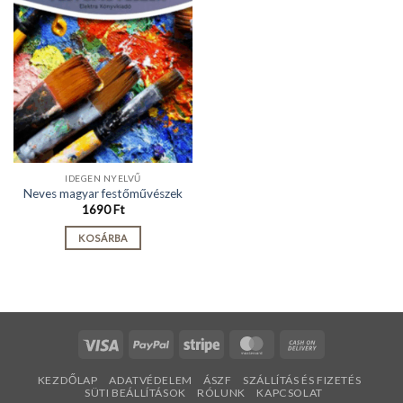
IDEGEN NYELVŰ
Neves magyar festőművészek
1690
Ft
KOSÁRBA
Visa
PayPal
Stripe
MasterCard
Cash
On
KEZDŐLAP
ADATVÉDELEM
ÁSZF
SZÁLLÍTÁS ÉS FIZETÉS
Delivery
SÜTI BEÁLLÍTÁSOK
RÓLUNK
KAPCSOLAT