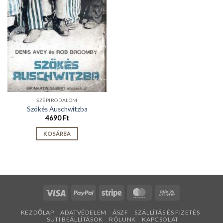
SZÉPIRODALOM
Szökés Auschwitzba
4690
Ft
KOSÁRBA
Visa
PayPal
Stripe
MasterCard
Cash
On
KEZDŐLAP
ADATVÉDELEM
ÁSZF
SZÁLLÍTÁS ÉS FIZETÉS
Delivery
SÜTI BEÁLLÍTÁSOK
RÓLUNK
KAPCSOLAT