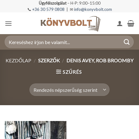
Skip
Ügyfélszolgálat
– H-P: 9:00–15:00
📞
+36 30 579 0808
| ✉
info@konyvbolt.com
to
content
Keresés
a
következőre:
KEZDŐLAP
/
SZERZŐK
/
DENIS AVEY, ROB BROOMBY
SZŰRÉS