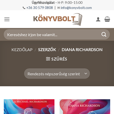
Skip
Ügyfélszolgálat
– H-P: 9:00–15:00
📞
+36 30 579 0808
| ✉
info@konyvbolt.com
to
content
Keresés
a
következőre:
KEZDŐLAP
/
SZERZŐK
/
DIANA RICHARDSON
SZŰRÉS