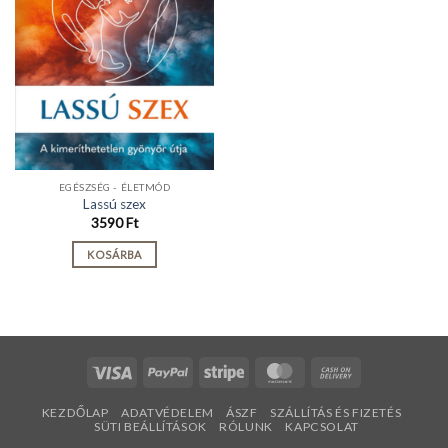
EGÉSZSÉG - ÉLETMÓD
Lassú szex
3590
Ft
KOSÁRBA
Visa
PayPal
Stripe
MasterCard
Cash
On
KEZDŐLAP
ADATVÉDELEM
ÁSZF
SZÁLLÍTÁS ÉS FIZETÉS
Delivery
SÜTI BEÁLLÍTÁSOK
RÓLUNK
KAPCSOLAT