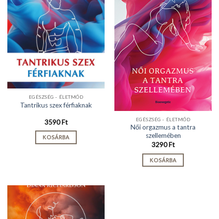
EGÉSZSÉG - ÉLETMÓD
Tantrikus szex férfiaknak
EGÉSZSÉG - ÉLETMÓD
3590
Ft
Női orgazmus a tantra
szellemében
KOSÁRBA
3290
Ft
KOSÁRBA