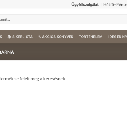
Ügyfélszolgálat
| Hétfő–Péntek
K
📚 SIKERLISTA
% AKCIÓS KÖNYVEK
TÖRTÉNELEM
IDEGEN N
 BARNA
termék se felelt meg a keresésnek.