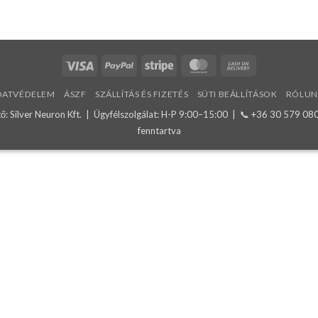
Visa
PayPal
Stripe
MasterCard
Cash
On
DATVÉDELEM
ÁSZF
SZÁLLÍTÁS ÉS FIZETÉS
SÜTI BEÁLLÍTÁSOK
RÓLUN
Delivery
: Silver Neuron Kft. | Ügyfélszolgálat: H-P 9:00–15:00 | 📞
+36 30 579 08
fenntartva