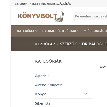
Skip
15.000 FT FELETT INGYENES SZÁLLÍTÁS
to
content
Keresés
a
következőre:
KATEGÓRIA
GYERMEK ÉS IFJÚSÁGI
✅ ÚJDONSÁGO
KEZDŐLAP
/
SZERZŐK
/
DR. BALOGH
KATEGÓRIÁK
Egy 
Ajándék
Akciós Könyvek
Könyv
Sikerlista