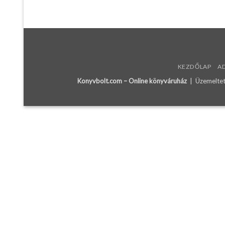
KEZDŐLAP
A
Konyvbolt.com – Online könyváruház
| Üzemeltető