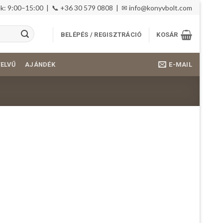
: 9:00–15:00 | 📞 +36 30 579 0808 | ✉
info@konyvbolt.com
BELÉPÉS / REGISZTRÁCIÓ
KOSÁR
E-MAIL
YELVŰ
AJÁNDÉK