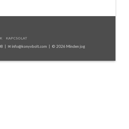
K
KAPCSOLAT
08
| ✉
info@konyvbolt.com
| © 2026 Minden jog