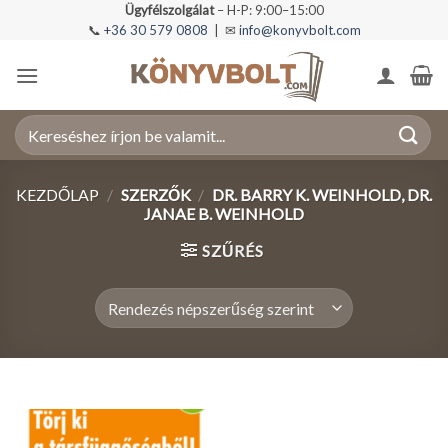
Skip
Ügyfélszolgálat
– H-P: 9:00–15:00
📞
+36 30 579 0808
| ✉
info@konyvbolt.com
to
content
Keresés
a
következőre:
KEZDŐLAP
/
SZERZŐK
/
DR. BARRY K. WEINHOLD, DR.
JANAE B. WEINHOLD
SZŰRÉS