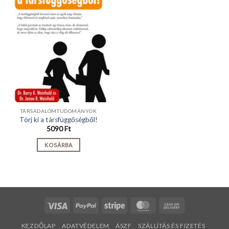
TÁRSADALOMTUDOMÁNYOK
Törj ki a társfüggőségből!
5090
Ft
KOSÁRBA
Visa
PayPal
Stripe
MasterCard
Cash
On
KEZDŐLAP
ADATVÉDELEM
ÁSZF
SZÁLLÍTÁS ÉS FIZETÉS
Delivery