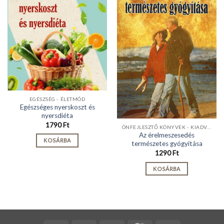
EGÉSZSÉG - ÉLETMÓD
Egészséges nyerskoszt és
nyersdiéta
1790
Ft
ÖNFEJLESZTŐ KÖNYVEK - KIADVÁNYOK
Az érelmeszesedés
KOSÁRBA
természetes gyógyítása
1290
Ft
KOSÁRBA