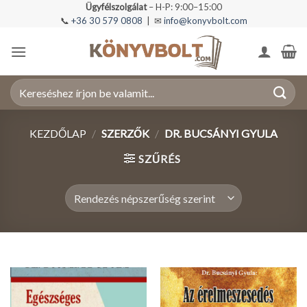
Skip
Ügyfélszolgálat
– H-P: 9:00–15:00
📞
+36 30 579 0808
| ✉
info@konyvbolt.com
to
content
Keresés
a
következőre:
KEZDŐLAP
/
SZERZŐK
/
DR. BUCSÁNYI GYULA
SZŰRÉS