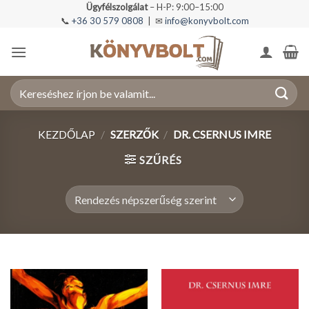
Skip
Ügyfélszolgálat
– H-P: 9:00–15:00
📞
+36 30 579 0808
| ✉
info@konyvbolt.com
to
content
Keresés
a
következőre:
KEZDŐLAP
/
SZERZŐK
/
DR. CSERNUS IMRE
SZŰRÉS