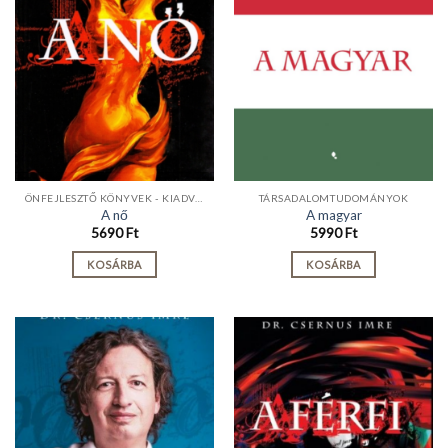
ÖNFEJLESZTŐ KÖNYVEK - KIADVÁNYOK
TÁRSADALOMTUDOMÁNYOK
A nő
A magyar
5690
Ft
5990
Ft
KOSÁRBA
KOSÁRBA