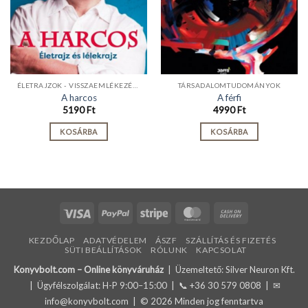
ÉLETRAJZOK - VISSZAEMLÉKEZÉSEK
TÁRSADALOMTUDOMÁNYOK
A harcos
A férfi
5190
Ft
4990
Ft
KOSÁRBA
KOSÁRBA
Visa
PayPal
Stripe
MasterCard
Cash
On
KEZDŐLAP
ADATVÉDELEM
ÁSZF
SZÁLLÍTÁS ÉS FIZETÉS
Delivery
SÜTI BEÁLLÍTÁSOK
RÓLUNK
KAPCSOLAT
Konyvbolt.com – Online könyváruház
| Üzemeltető: Silver Neuron Kft.
| Ügyfélszolgálat: H-P 9:00–15:00 | 📞
+36 30 579 0808
| ✉
info@konyvbolt.com
| © 2026 Minden jog fenntartva