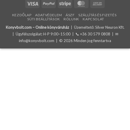
Visa
PayPal
Stripe
MasterCard
Cash
On
KEZDŐLAP
ADATVÉDELEM
ÁSZF
SZÁLLÍTÁS ÉS FIZETÉS
Delivery
SÜTI BEÁLLÍTÁSOK
RÓLUNK
KAPCSOLAT
Konyvbolt.com – Online könyváruház
| Üzemeltető: Silver Neuron Kft.
| Ügyfélszolgálat: H-P 9:00–15:00 | 📞
+36 30 579 0808
| ✉
info@konyvbolt.com
| © 2026 Minden jog fenntartva