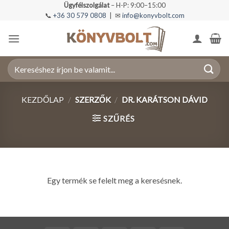
Skip
Ügyfélszolgálat
– H-P: 9:00–15:00
📞
+36 30 579 0808
| ✉
info@konyvbolt.com
to
content
Keresés
a
következőre:
KEZDŐLAP
/
SZERZŐK
/
DR. KARÁTSON DÁVID
SZŰRÉS
Egy termék se felelt meg a keresésnek.