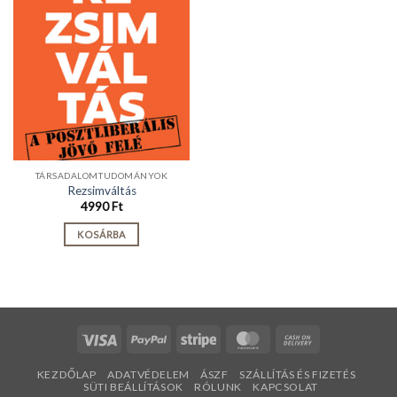
TÁRSADALOMTUDOMÁNYOK
Rezsimváltás
4990
Ft
KOSÁRBA
Visa
PayPal
Stripe
MasterCard
Cash
On
KEZDŐLAP
ADATVÉDELEM
ÁSZF
SZÁLLÍTÁS ÉS FIZETÉS
Delivery
SÜTI BEÁLLÍTÁSOK
RÓLUNK
KAPCSOLAT