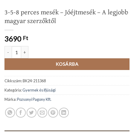
3-5-8 perces mesék – Jóéjtmesék – A legjobb
magyar szerzőktől
3690
Ft
3-5-8 perces mesék - Jóéjtmesék - A legjobb magyar szerzőktől me
KOSÁRBA
Cikkszám:
BK24-211368
Kategória:
Gyermek és ifjúsági
Márka:
Pozsonyi Pagony Kft.