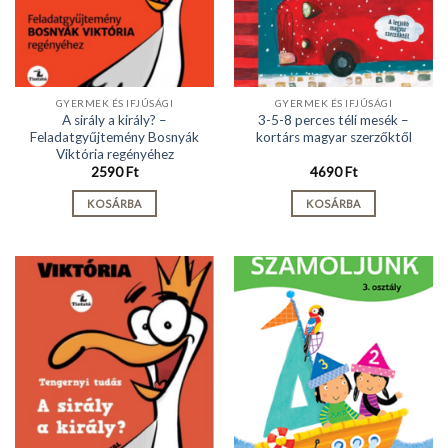
GYERMEK ÉS IFJÚSÁGI
GYERMEK ÉS IFJÚSÁGI
A sirály a király? –
3-5-8 perces téli mesék –
Feladatgyűjtemény Bosnyák
kortárs magyar szerzőktől
Viktória regényéhez
2590
Ft
4690
Ft
KOSÁRBA
KOSÁRBA