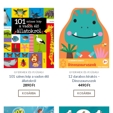
GYERMEK ÉS IFJÚSÁGI
GYERMEK ÉS IFJÚSÁGI
101 színes kép a vadon élő
12 darabos kirakós –
állatokról
Dinoszauruszok
2890
Ft
4490
Ft
KOSÁRBA
KOSÁRBA