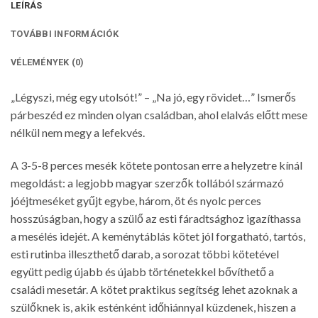
LEÍRÁS
TOVÁBBI INFORMÁCIÓK
VÉLEMÉNYEK (0)
„Légyszi, még egy utolsót!” – „Na jó, egy rövidet…” Ismerős
párbeszéd ez minden olyan családban, ahol elalvás előtt mese
nélkül nem megy a lefekvés.
A 3-5-8 perces mesék kötete pontosan erre a helyzetre kínál
megoldást: a legjobb magyar szerzők tollából származó
jóéjtmeséket gyűjt egybe, három, öt és nyolc perces
hosszúságban, hogy a szülő az esti fáradtsághoz igazíthassa
a mesélés idejét. A keménytáblás kötet jól forgatható, tartós,
esti rutinba illeszthető darab, a sorozat többi kötetével
együtt pedig újabb és újabb történetekkel bővíthető a
családi mesetár. A kötet praktikus segítség lehet azoknak a
szülőknek is, akik esténként időhiánnyal küzdenek, hiszen a