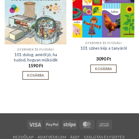
GYERMEK ÉS IFJÚSÁGI
101 színes kép a tanyáról
GYERMEK ÉS IFJÚSÁGI
101 dolog, amiről jó, ha
3090
Ft
tudod, hogyan működik
1590
Ft
KOSÁRBA
KOSÁRBA
Visa
PayPal
Stripe
MasterCard
Cash
On
KEZDŐLAP
ADATVÉDELEM
ÁSZF
SZÁLLÍTÁS ÉS FIZETÉS
Delivery