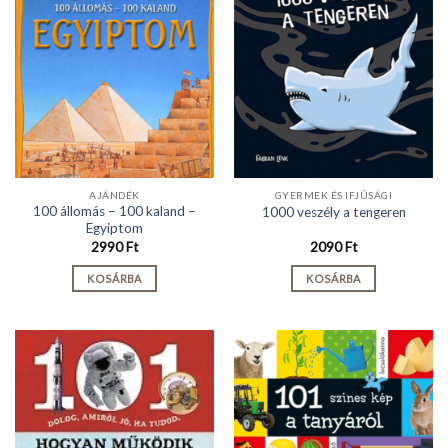
AJÁNDÉK
GYERMEK ÉS IFJÚSÁGI
100 állomás – 100 kaland –
1000 veszély a tengeren
Egyiptom
2990
Ft
2090
Ft
KOSÁRBA
KOSÁRBA