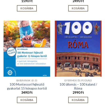
1590
Ft
2490
Ft
KOSÁRBA
KOSÁRBA
BABÁKNAK (0-3)
GYERMEK ÉS IFJÚSÁGI
100 Montessori fejlesztő
100 állomás – 100 kaland /
gyakorlat 15 hónapos kortól
Róma
3490
Ft
2990
Ft
KOSÁRBA
KOSÁRBA