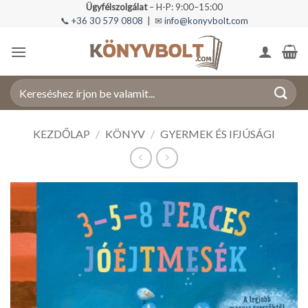
Skip
Ügyfélszolgálat
– H-P: 9:00–15:00
📞
+36 30 579 0808
| ✉
info@konyvbolt.com
to
content
Keresés
a
következőre:
KEZDŐLAP
/
KÖNYV
/
GYERMEK ÉS IFJÚSÁGI