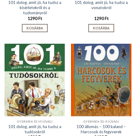
101 dolog, amit jó, ha tudsz a
101 dolog, amit jó, ha tudsz a
kísérletekről és a
vonatokról
tudományról
1290
Ft
1290
Ft
KOSÁRBA
KOSÁRBA
GYERMEK ÉS IFJÚSÁGI
GYERMEK ÉS IFJÚSÁGI
101 dolog, amit jó, ha tudsz a
100 állomás – 100 kaland –
tudósokról
Harcosok és fegyverek