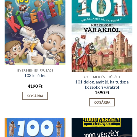
GYERMEK ÉS IFJÚSÁGI
103 kísérlet
GYERMEK ÉS IFJÚSÁGI
101 dolog, amit jó, ha tudsz a
4190
Ft
középkori várakról
1590
Ft
KOSÁRBA
KOSÁRBA