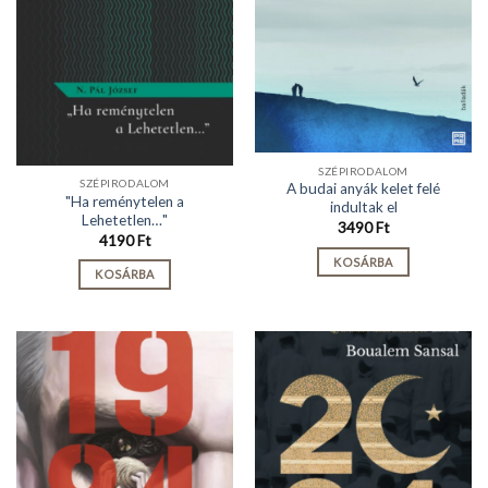
SZÉPIRODALOM
SZÉPIRODALOM
A budai anyák kelet felé
"Ha reménytelen a
indultak el
Lehetetlen…"
3490
Ft
4190
Ft
KOSÁRBA
KOSÁRBA