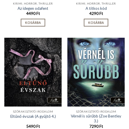
KRIMI, HORROR, THRILLER
KRIMI, HORROR, THRILLER
Az idegen odafent
A titkos kód
4490
Ft
4290
Ft
KOSÁRBA
KOSÁRBA
SZÓRAKOZTATÓ IRODALOM
SZÓRAKOZTATÓ IRODALOM
Vérnél is sűrűbb (Zoe Bentley
Eltűnő évszak (A gyűjtő 4.)
3.)
5490
Ft
7290
Ft