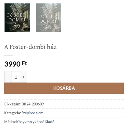
A Foster-dombi ház
3990
Ft
A Foster-dombi ház mennyiség
KOSÁRBA
Cikkszám:
BK24-200609
Kategória:
Szépirodalom
Márka:
Könyvmolyképző Kiadó