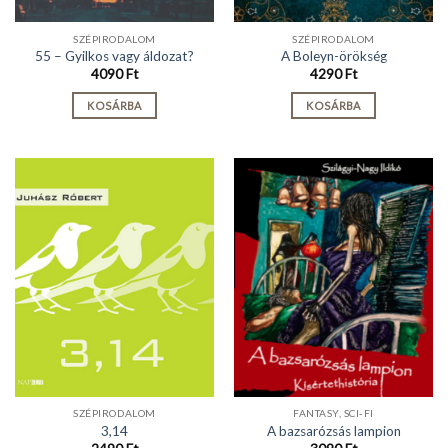
SZÉPIRODALOM
SZÉPIRODALOM
55 – Gyilkos vagy áldozat?
A Boleyn-örökség
4090
Ft
4290
Ft
KOSÁRBA
KOSÁRBA
SZÉPIRODALOM
FANTASY, SCI-FI
3,14
A bazsarózsás lampion