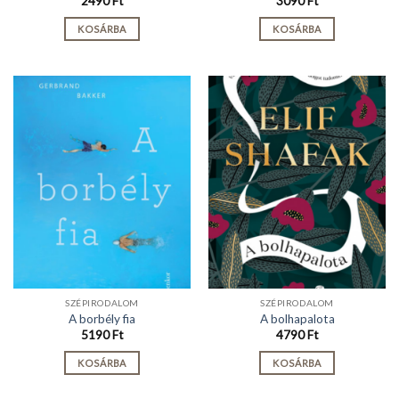
2490
Ft
3090
Ft
KOSÁRBA
KOSÁRBA
SZÉPIRODALOM
SZÉPIRODALOM
A borbély fia
A bolhapalota
5190
Ft
4790
Ft
KOSÁRBA
KOSÁRBA