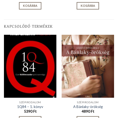
KOSÁRBA
KOSÁRBA
KAPCSOLÓDÓ TERMÉKEK
SZÉPIRODALOM
SZÉPIRODALOM
1Q84 – 1. könyv
A Bánlaky-örökség
5390
Ft
4890
Ft