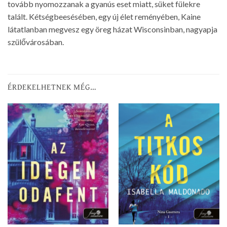
tovább nyomozzanak a gyanús eset miatt, süket fülekre
talált. Kétségbeesésében, egy új élet reményében, Kaine
látatlanban megvesz egy öreg házat Wisconsinban, nagyapja
szülővárosában.
ÉRDEKELHETNEK MÉG…