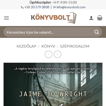
Skip
Ügyfélszolgálat
– H-P: 9:00–15:00
📞
+36 30 579 0808
| ✉
info@konyvbolt.com
to
content
Keresés
a
következőre:
KEZDŐLAP
/
KÖNYV
/
SZÉPIRODALOM