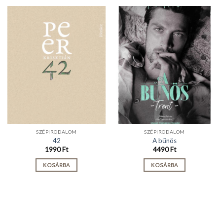
SZÉPIRODALOM
SZÉPIRODALOM
42
A bűnös
1990
Ft
4490
Ft
KOSÁRBA
KOSÁRBA