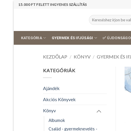
Skip
15.000 FT FELETT INGYENES SZÁLLÍTÁS
to
content
Keresés
a
következőre:
KATEGÓRIA
GYERMEK ÉS IFJÚSÁGI
✅ ÚJDONSÁGO
KEZDŐLAP
/
KÖNYV
/
GYERMEK ÉS IF
KATEGÓRIÁK
Ajándék
Akciós Könyvek
Könyv
Albumok
Család - gyermeknevelés -