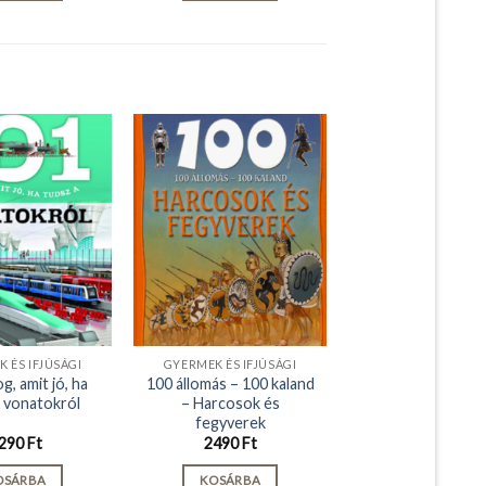
 ÉS IFJÚSÁGI
GYERMEK ÉS IFJÚSÁGI
g, amit jó, ha
100 állomás – 100 kaland
a vonatokról
– Harcosok és
fegyverek
290
Ft
2490
Ft
OSÁRBA
KOSÁRBA