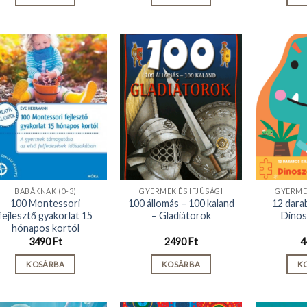
BABÁKNAK (0-3)
GYERMEK ÉS IFJÚSÁGI
GYERMEK
100 Montessori
100 állomás – 100 kaland
12 dara
fejlesztő gyakorlat 15
– Gladiátorok
Dinos
hónapos kortól
3490
Ft
2490
Ft
4
KOSÁRBA
KOSÁRBA
K