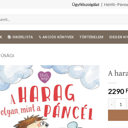
Ügyfélszolgálat
| Hétfő–Péntek
K
📚 SIKERLISTA
% AKCIÓS KÖNYVEK
TÖRTÉNELEM
IDEGEN N
JÚSÁGI
A har
2290
A harag ol