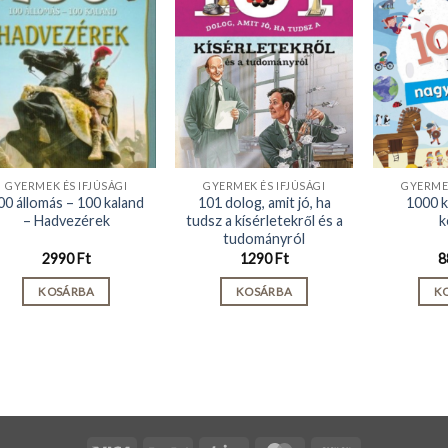
GYERMEK ÉS IFJÚSÁGI
GYERMEK ÉS IFJÚSÁGI
GYERMEK
00 állomás – 100 kaland
101 dolog, amit jó, ha
1000 
– Hadvezérek
tudsz a kísérletekről és a
k
tudományról
2990
Ft
1290
Ft
8
KOSÁRBA
KOSÁRBA
K