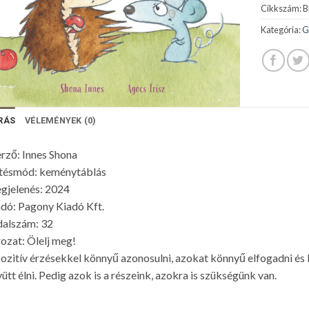
Cikkszám:
B
Kategória:
G
RÁS
VÉLEMÉNYEK (0)
rző: Innes Shona
tésmód: keménytáblás
gjelenés: 2024
dó: Pagony Kiadó Kft.
dalszám: 32
ozat: Ölelj meg!
ozitív érzésekkel könnyű azonosulni, azokat könnyű elfogadni és
ütt élni. Pedig azok is a részeink, azokra is szükségünk van.