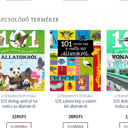
APCSOLÓDÓ TERMÉKEK
GYERMEK ÉS IFJÚSÁGI
GYERMEK ÉS IFJÚSÁGI
GYERMEK
101 dolog, amit jó ha
101 színes kép a vadon
101 dolo
tudsz az állatokról
élő állatokról
tudsz 
1590
Ft
2890
Ft
1
KOSÁRBA
KOSÁRBA
K