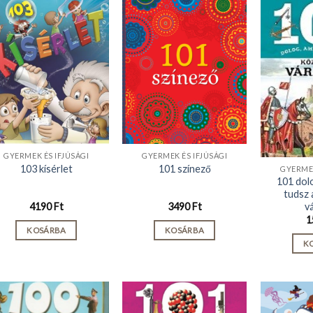
GYERMEK ÉS IFJÚSÁGI
GYERMEK ÉS IFJÚSÁGI
103 kísérlet
101 színező
GYERMEK
101 dolo
tudsz 
v
4190
Ft
3490
Ft
1
KOSÁRBA
KOSÁRBA
K