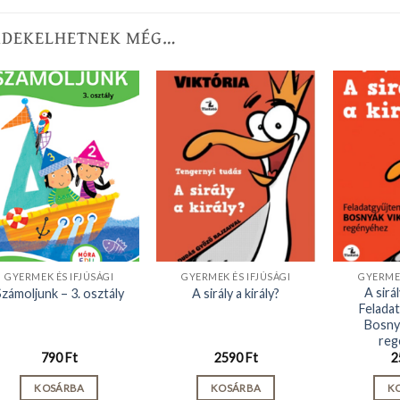
RDEKELHETNEK MÉG…
GYERMEK ÉS IFJÚSÁGI
GYERMEK ÉS IFJÚSÁGI
GYERMEK
A sirál
Számoljunk – 3. osztály
A sirály a király?
Felada
Bosny
reg
790
Ft
2590
Ft
2
KOSÁRBA
KOSÁRBA
K