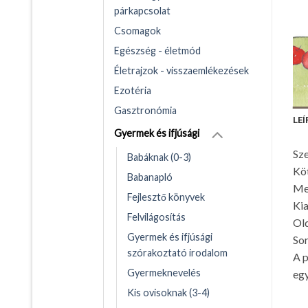
párkapcsolat
Csomagok
Egészség - életmód
Életrajzok - visszaemlékezések
Ezotéria
Gasztronómia
LEÍ
Gyermek és ifjúsági
Sze
Babáknak (0-3)
Kö
Babanapló
Me
Fejlesztő könyvek
Kia
Felvilágosítás
Ol
Gyermek és ifjúsági
Sor
szórakoztató irodalom
A p
Gyermeknevelés
egy
Kis ovisoknak (3-4)