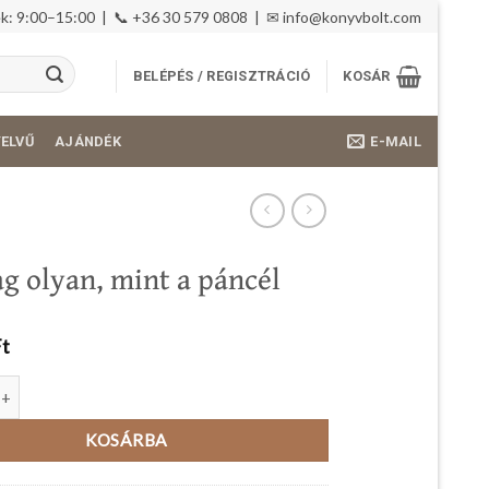
: 9:00–15:00 | 📞 +36 30 579 0808 | ✉
info@konyvbolt.com
BELÉPÉS / REGISZTRÁCIÓ
KOSÁR
E-MAIL
YELVŰ
AJÁNDÉK
ag olyan, mint a páncél
Ft
yan, mint a páncél mennyiség
KOSÁRBA