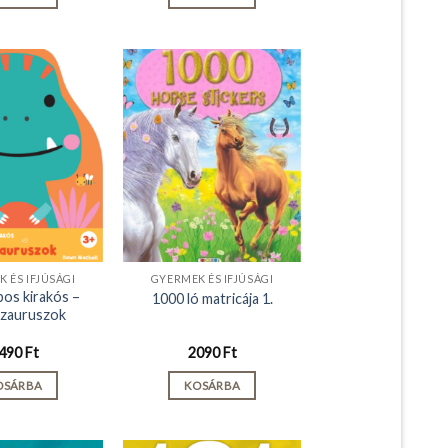
 ÉS IFJÚSÁGI
GYERMEK ÉS IFJÚSÁGI
bos kirakós –
1000 ló matricája 1.
zauruszok
490
Ft
2090
Ft
OSÁRBA
KOSÁRBA