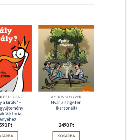
 ÉS IFJÚSÁGI
AKCIÓS KÖNYVEK
y a király? –
Nyár a szigeten
tgyűjtemény
(kartonált)
ák Viktória
ényéhez
590
Ft
2490
Ft
OSÁRBA
KOSÁRBA