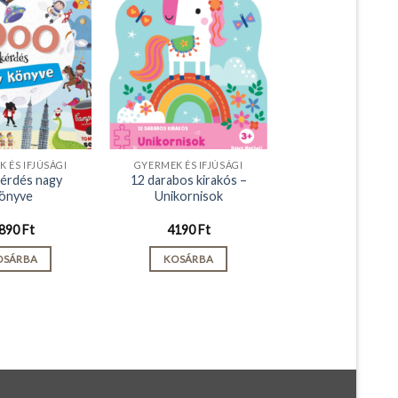
 ÉS IFJÚSÁGI
GYERMEK ÉS IFJÚSÁGI
kérdés nagy
12 darabos kirakós –
önyve
Unikornisok
890
Ft
4190
Ft
OSÁRBA
KOSÁRBA