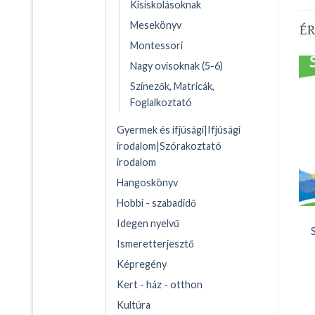
Kisiskolásoknak
É
Mesekönyv
Montessori
Nagy ovisoknak (5-6)
Színezők, Matricák,
Foglalkoztató
Gyermek és ifjúsági|Ifjúsági
irodalom|Szórakoztató
irodalom
Hangoskönyv
Hobbi - szabadidő
Idegen nyelvű
Ismeretterjesztő
Képregény
Kert - ház - otthon
Kultúra