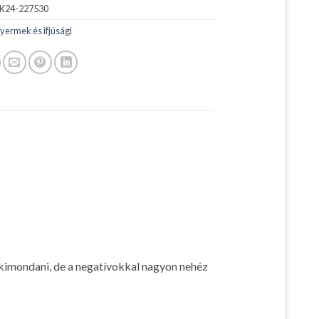
K24-227530
yermek és ifjúsági
 kimondani, de a negatívokkal nagyon nehéz