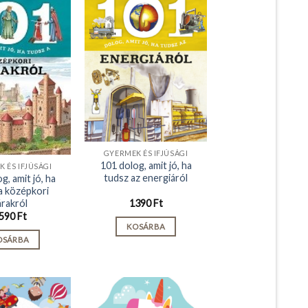
GYERMEK ÉS IFJÚSÁGI
101 dolog, amit jó, ha
 ÉS IFJÚSÁGI
tudsz az energiáról
g, amit jó, ha
a középkori
árakról
1390
Ft
590
Ft
KOSÁRBA
OSÁRBA