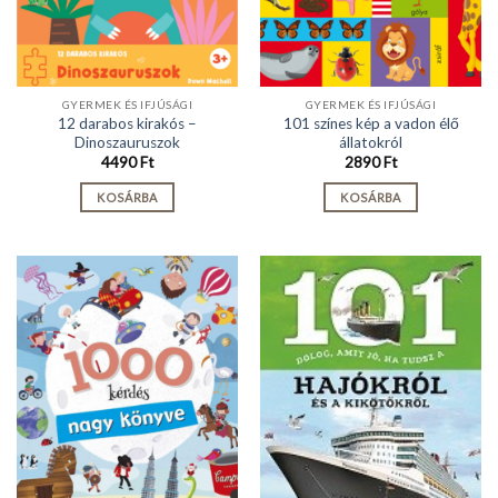
GYERMEK ÉS IFJÚSÁGI
GYERMEK ÉS IFJÚSÁGI
12 darabos kirakós –
101 színes kép a vadon élő
Dinoszauruszok
állatokról
4490
Ft
2890
Ft
KOSÁRBA
KOSÁRBA