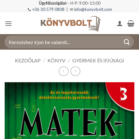
Skip
Ügyfélszolgálat
– H-P: 9:00–15:00
📞
+36 30 579 0808
| ✉
info@konyvbolt.com
to
content
Keresés
a
következőre:
KEZDŐLAP
/
KÖNYV
/
GYERMEK ÉS IFJÚSÁGI