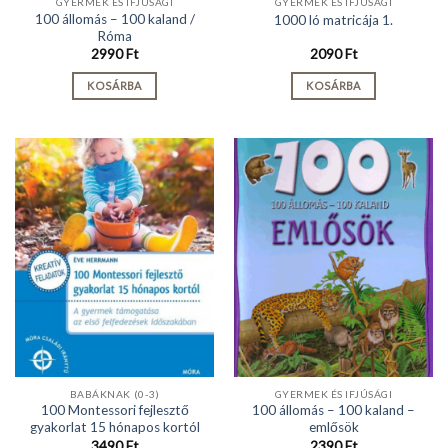
GYERMEK ÉS IFJÚSÁGI
GYERMEK ÉS IFJÚSÁGI
100 állomás – 100 kaland /
1000 ló matricája 1.
Róma
2990
Ft
2090
Ft
KOSÁRBA
KOSÁRBA
BABÁKNAK (0-3)
GYERMEK ÉS IFJÚSÁGI
100 Montessori fejlesztő
100 állomás – 100 kaland –
gyakorlat 15 hónapos kortól
emlősök
3490
Ft
2390
Ft