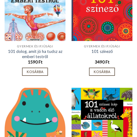
GYERMEK ÉS IFJÚSÁGI
GYERMEK ÉS IFJÚSÁGI
101 dolog, amit jó ha tudsz az
101 színező
emberi testről
1590
Ft
3490
Ft
KOSÁRBA
KOSÁRBA