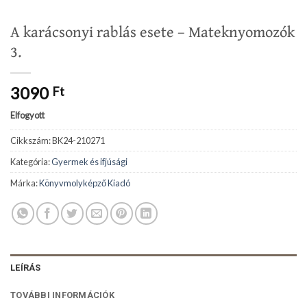
A karácsonyi rablás esete – Mateknyomozók
3.
3090
Ft
Elfogyott
Cikkszám:
BK24-210271
Kategória:
Gyermek és ifjúsági
Márka:
Könyvmolyképző Kiadó
LEÍRÁS
TOVÁBBI INFORMÁCIÓK