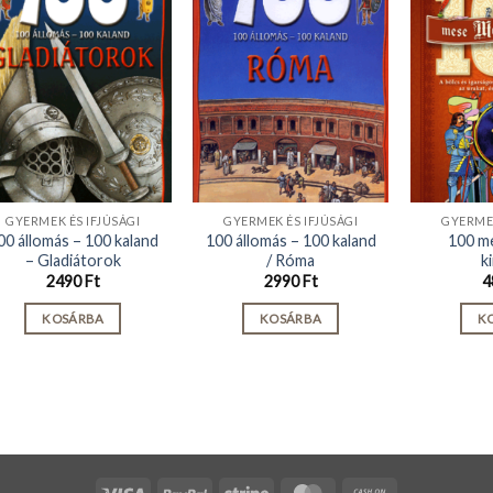
GYERMEK ÉS IFJÚSÁGI
GYERMEK ÉS IFJÚSÁGI
GYERMEK
00 állomás – 100 kaland
100 állomás – 100 kaland
100 m
– Gladiátorok
/ Róma
k
2490
Ft
2990
Ft
4
KOSÁRBA
KOSÁRBA
K
Visa
PayPal
Stripe
MasterCard
Cash