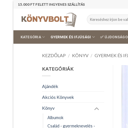
Skip
15.000 FT FELETT INGYENES SZÁLLÍTÁS
to
content
Keresés
a
következőre:
KATEGÓRIA
GYERMEK ÉS IFJÚSÁGI
✅ ÚJDONSÁGO
KEZDŐLAP
/
KÖNYV
/
GYERMEK ÉS IF
KATEGÓRIÁK
Ajándék
Akciós Könyvek
Könyv
Albumok
Család - gyermeknevelés -