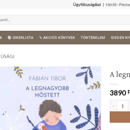
Ügyfélszolgálat
| Hétfő–Péntek
K
📚 SIKERLISTA
% AKCIÓS KÖNYVEK
TÖRTÉNELEM
IDEGEN N
JÚSÁGI
A leg
3890
A legnagyo