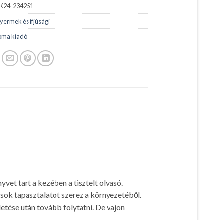
K24-234251
yermek és ifjúsági
oma kiadó
et tart a kezében a tisztelt olvasó.
-sok tapasztalatot szerez a környezetéből.
letése után tovább folytatni. De vajon