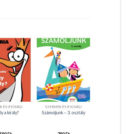
 ÉS IFJÚSÁGI
GYERMEK ÉS IFJÚSÁGI
ly a király?
Számoljunk – 3. osztály