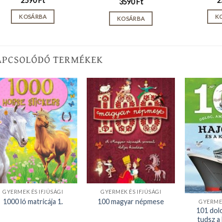
2590
Ft
2
3590
Ft
KOSÁRBA
K
KOSÁRBA
APCSOLÓDÓ TERMÉKEK
GYERMEK ÉS IFJÚSÁGI
GYERMEK ÉS IFJÚSÁGI
1000 ló matricája 1.
100 magyar népmese
GYERMEK
101 dolo
tudsz a 