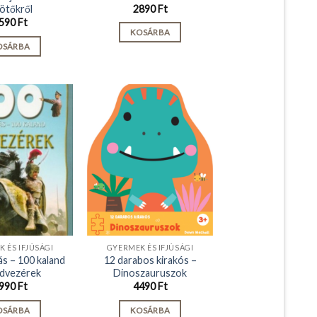
kötőkről
2890
Ft
590
Ft
KOSÁRBA
OSÁRBA
 ÉS IFJÚSÁGI
GYERMEK ÉS IFJÚSÁGI
ás – 100 kaland
12 darabos kirakós –
dvezérek
Dinoszauruszok
990
Ft
4490
Ft
OSÁRBA
KOSÁRBA