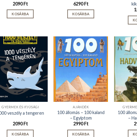
ki
2090
Ft
6290
Ft
1
KOSÁRBA
KOSÁRBA
K
GYERMEK ÉS IFJÚSÁGI
AJÁNDÉK
GYERMEK
100 állomás – 100 kaland
100 állom
000 veszély a tengeren
– Egyiptom
– Ha
2090
Ft
2990
Ft
2
KOSÁRBA
KOSÁRBA
K