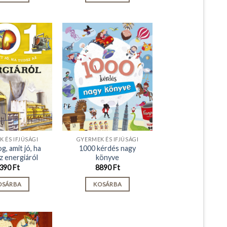
 ÉS IFJÚSÁGI
GYERMEK ÉS IFJÚSÁGI
g, amit jó, ha
1000 kérdés nagy
z energiáról
könyve
390
Ft
8890
Ft
OSÁRBA
KOSÁRBA