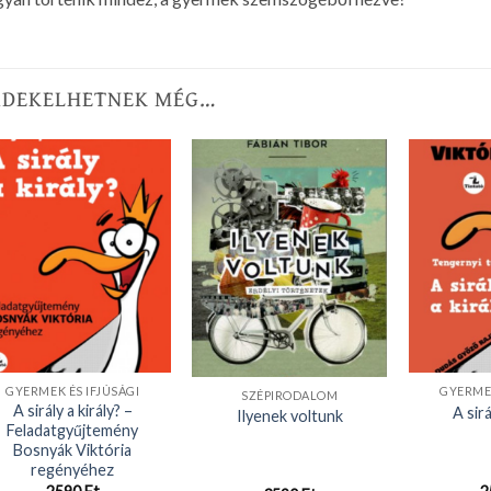
RDEKELHETNEK MÉG…
GYERMEK ÉS IFJÚSÁGI
GYERMEK
SZÉPIRODALOM
A sirály a király? –
A sirá
Ilyenek voltunk
Feladatgyűjtemény
Bosnyák Viktória
regényéhez