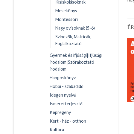
Kisiskolásoknak
Mesekönyv
Montessori
É
Nagy ovisoknak (5-6)
Színezők, Matricák,
Foglalkoztató
Gyermek és ifjúsági|Ifjúsági
irodalom|Szórakoztató
irodalom
Hangoskönyv
Hobbi - szabadidő
Idegen nyelvű
Ismeretterjesztő
Képregény
Kert - ház - otthon
Kultúra