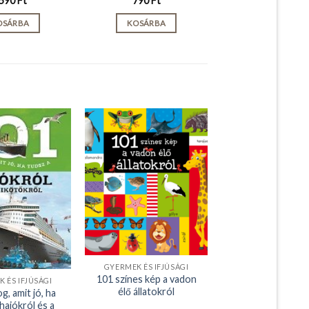
590
Ft
790
Ft
OSÁRBA
KOSÁRBA
GYERMEK ÉS IFJÚSÁGI
101 színes kép a vadon
 ÉS IFJÚSÁGI
élő állatokról
g, amit jó, ha
hajókról és a