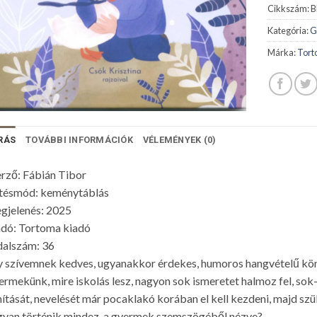
Cikkszám:
B
Kategória:
G
Márka:
Tort
RÁS
TOVÁBBI INFORMÁCIÓK
VÉLEMÉNYEK (0)
rző: Fábián Tibor
tésmód: keménytáblás
gjelenés: 2025
dó: Tortoma kiadó
dalszám: 36
 szívemnek kedves, ugyanakkor érdekes, humoros hangvételű könyv
rmekünk, mire iskolás lesz, nagyon sok ismeretet halmoz fel, sok
ítását, nevelését már pocaklakó korában el kell kezdeni, majd szü
yan történik mindez, a gyermek szemszögéből nézve?