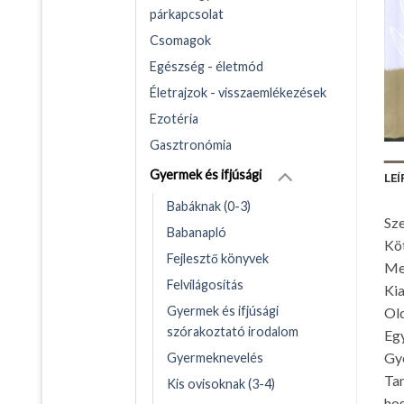
párkapcsolat
Csomagok
Egészség - életmód
Életrajzok - visszaemlékezések
Ezotéria
Gasztronómia
Gyermek és ifjúsági
LEÍ
Babáknak (0-3)
Sze
Babanapló
Kö
Fejlesztő könyvek
Me
Felvilágosítás
Kia
Gyermek és ifjúsági
Ol
szórakoztató irodalom
Egy
Gye
Gyermeknevelés
Tan
Kis ovisoknak (3-4)
hog