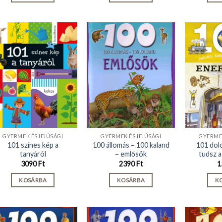
GYERMEK ÉS IFJÚSÁGI
GYERMEK ÉS IFJÚSÁGI
GYERMEK
101 színes kép a
100 állomás – 100 kaland
101 dolo
tanyáról
– emlősök
tudsz a
3090
Ft
2390
Ft
1
KOSÁRBA
KOSÁRBA
K