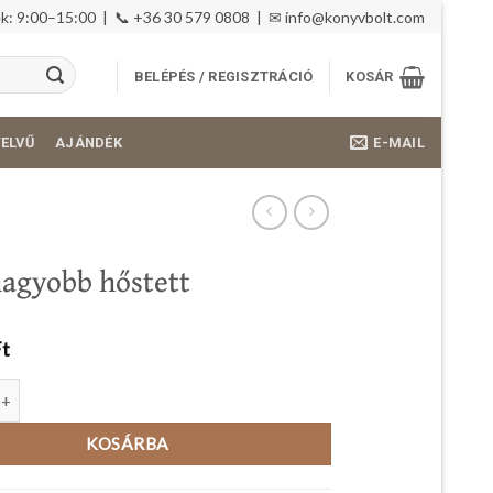
: 9:00–15:00 | 📞 +36 30 579 0808 | ✉
info@konyvbolt.com
BELÉPÉS / REGISZTRÁCIÓ
KOSÁR
E-MAIL
YELVŰ
AJÁNDÉK
nagyobb hőstett
Ft
bb hőstett mennyiség
KOSÁRBA