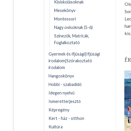
Kisiskolásoknak
Ol
Mesekönyv
Sor
Leo
Montessori
han
Nagy ovisoknak (5-6)
kis
Színezők, Matricák,
Foglalkoztató
Gyermek és ifjúsági|Ifjúsági
É
irodalom|Szórakoztató
irodalom
Hangoskönyv
Hobbi - szabadidő
Idegen nyelvű
Ismeretterjesztő
Képregény
Kert - ház - otthon
Kultúra