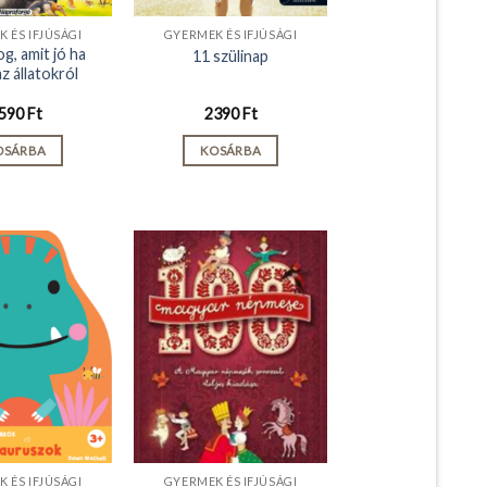
 ÉS IFJÚSÁGI
GYERMEK ÉS IFJÚSÁGI
g, amit jó ha
11 szülinap
z állatokról
590
Ft
2390
Ft
OSÁRBA
KOSÁRBA
 ÉS IFJÚSÁGI
GYERMEK ÉS IFJÚSÁGI