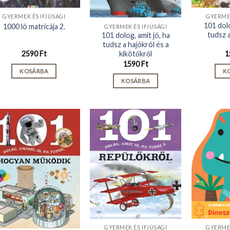
GYERMEK ÉS IFJÚSÁGI
GYERMEK
101 dolo
1000 ló matricája 2.
GYERMEK ÉS IFJÚSÁGI
tudsz a
101 dolog, amit jó, ha
tudsz a hajókról és a
kikötőkről
2590
Ft
1
1590
Ft
KOSÁRBA
K
KOSÁRBA
GYERMEK ÉS IFJÚSÁGI
GYERMEK