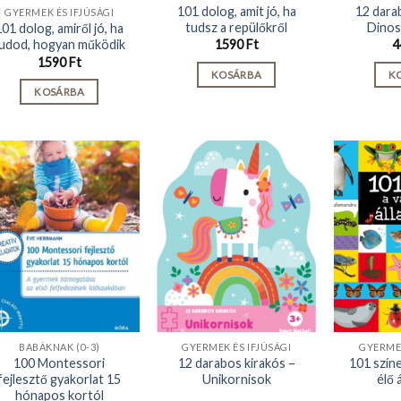
101 dolog, amit jó, ha
12 dara
GYERMEK ÉS IFJÚSÁGI
tudsz a repülőkről
Dinos
101 dolog, amiről jó, ha
udod, hogyan működik
1590
Ft
4
1590
Ft
KOSÁRBA
K
KOSÁRBA
BABÁKNAK (0-3)
GYERMEK ÉS IFJÚSÁGI
GYERMEK
100 Montessori
12 darabos kirakós –
101 szín
fejlesztő gyakorlat 15
Unikornisok
élő 
hónapos kortól