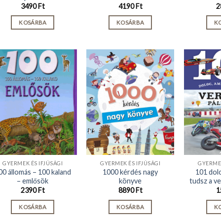
3490
Ft
4190
Ft
2
KOSÁRBA
KOSÁRBA
K
GYERMEK ÉS IFJÚSÁGI
GYERMEK ÉS IFJÚSÁGI
GYERMEK
00 állomás – 100 kaland
1000 kérdés nagy
101 dolo
– emlősök
könyve
tudsz a v
2390
Ft
8890
Ft
1
KOSÁRBA
KOSÁRBA
K