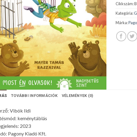
Cikkszám:
B
Kategória:
G
Márka:
Pago
RÁS
TOVÁBBI INFORMÁCIÓK
VÉLEMÉNYEK (0)
rző: Vibók Ildi
tésmód: keménytáblás
gjelenés: 2023
dó: Pagony Kiadó Kft.