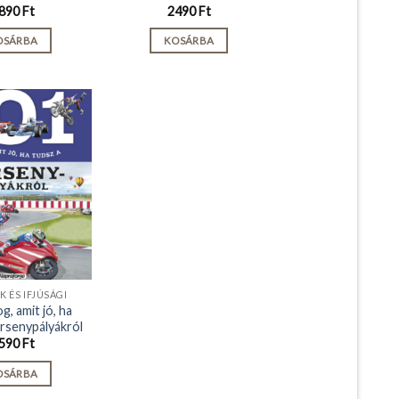
890
Ft
2490
Ft
OSÁRBA
KOSÁRBA
 ÉS IFJÚSÁGI
g, amit jó, ha
ersenypályákról
590
Ft
OSÁRBA