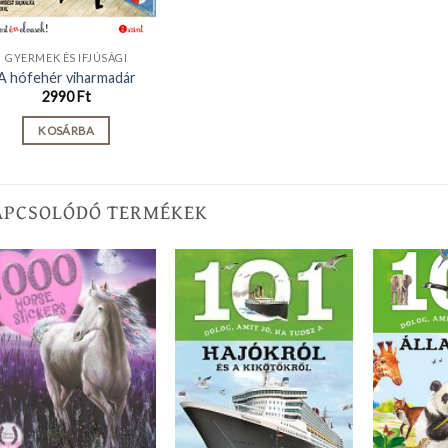
GYERMEK ÉS IFJÚSÁGI
A hófehér viharmadár
2990
Ft
KOSÁRBA
APCSOLÓDÓ TERMÉKEK