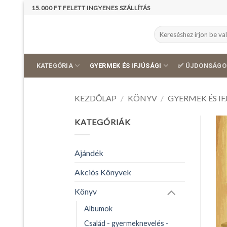
Skip
15.000 FT FELETT INGYENES SZÁLLÍTÁS
to
content
Keresés
a
következőre:
KATEGÓRIA
GYERMEK ÉS IFJÚSÁGI
✅ ÚJDONSÁGO
KEZDŐLAP
/
KÖNYV
/
GYERMEK ÉS IF
KATEGÓRIÁK
Ajándék
Akciós Könyvek
Könyv
Albumok
Család - gyermeknevelés -