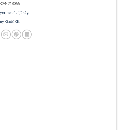
K24-218055
yermek és ifjúsági
ny Kiadó Kft.