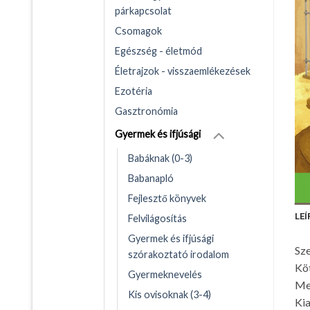
párkapcsolat
Csomagok
Egészség - életmód
Életrajzok - visszaemlékezések
Ezotéria
Gasztronómia
Gyermek és ifjúsági
Babáknak (0-3)
Babanapló
Fejlesztő könyvek
LEÍ
Felvilágosítás
Gyermek és ifjúsági
Sze
szórakoztató irodalom
Kö
Gyermeknevelés
Me
Kis ovisoknak (3-4)
Kia