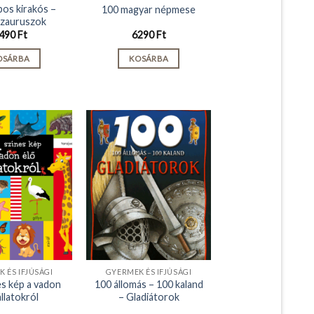
bos kirakós –
100 magyar népmese
zauruszok
490
Ft
6290
Ft
OSÁRBA
KOSÁRBA
 ÉS IFJÚSÁGI
GYERMEK ÉS IFJÚSÁGI
es kép a vadon
100 állomás – 100 kaland
állatokról
– Gladiátorok