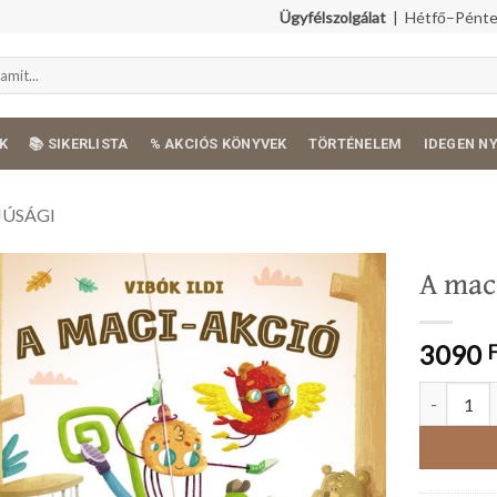
Ügyfélszolgálat
| Hétfő–Péntek
K
📚 SIKERLISTA
% AKCIÓS KÖNYVEK
TÖRTÉNELEM
IDEGEN N
JÚSÁGI
A mac
3090
A maci-akc