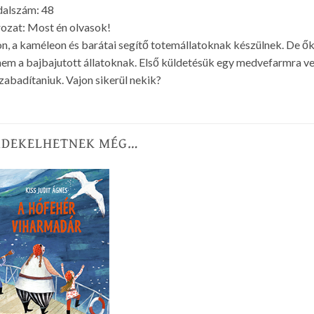
dalszám: 48
ozat: Most én olvasok!
n, a kaméleon és barátai segítő totemállatoknak készülnek. De ő
em a bajbajutott állatoknak. Első küldetésük egy medvefarmra ve
zabadítaniuk. Vajon sikerül nekik?
RDEKELHETNEK MÉG…