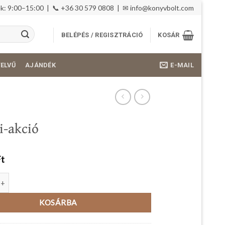
: 9:00–15:00 | 📞 +36 30 579 0808 | ✉
info@konyvbolt.com
BELÉPÉS / REGISZTRÁCIÓ
KOSÁR
E-MAIL
YELVŰ
AJÁNDÉK
i-akció
Ft
ió mennyiség
KOSÁRBA