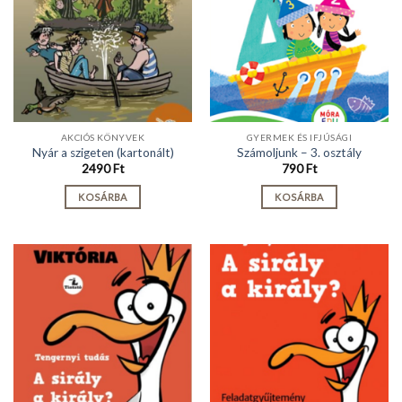
AKCIÓS KÖNYVEK
GYERMEK ÉS IFJÚSÁGI
Nyár a szigeten (kartonált)
Számoljunk – 3. osztály
2490
Ft
790
Ft
KOSÁRBA
KOSÁRBA