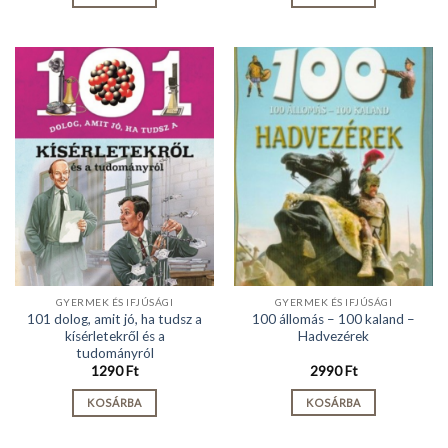
GYERMEK ÉS IFJÚSÁGI
GYERMEK ÉS IFJÚSÁGI
101 dolog, amit jó, ha tudsz a
100 állomás – 100 kaland –
kísérletekről és a
Hadvezérek
tudományról
1290
Ft
2990
Ft
KOSÁRBA
KOSÁRBA