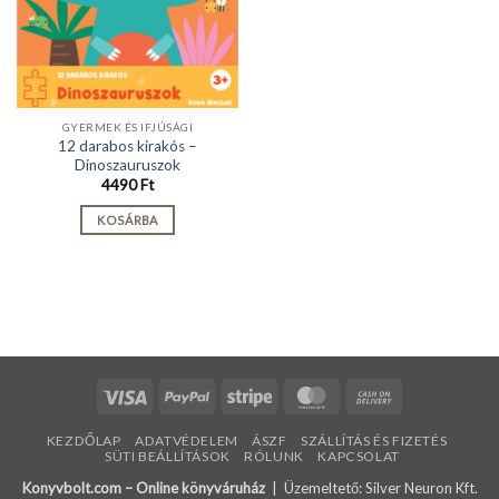
GYERMEK ÉS IFJÚSÁGI
12 darabos kirakós –
Dinoszauruszok
4490
Ft
KOSÁRBA
Visa
PayPal
Stripe
MasterCard
Cash
On
KEZDŐLAP
ADATVÉDELEM
ÁSZF
SZÁLLÍTÁS ÉS FIZETÉS
Delivery
SÜTI BEÁLLÍTÁSOK
RÓLUNK
KAPCSOLAT
Konyvbolt.com – Online könyváruház
| Üzemeltető: Silver Neuron Kft.