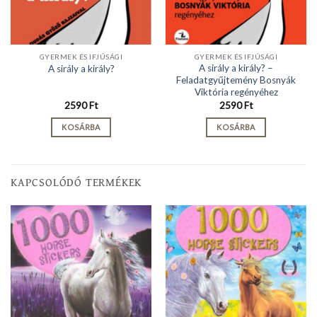
GYERMEK ÉS IFJÚSÁGI
GYERMEK ÉS IFJÚSÁGI
A sirály a király? –
A sirály a király?
Feladatgyűjtemény Bosnyák
Viktória regényéhez
2590
Ft
2590
Ft
KOSÁRBA
KOSÁRBA
KAPCSOLÓDÓ TERMÉKEK