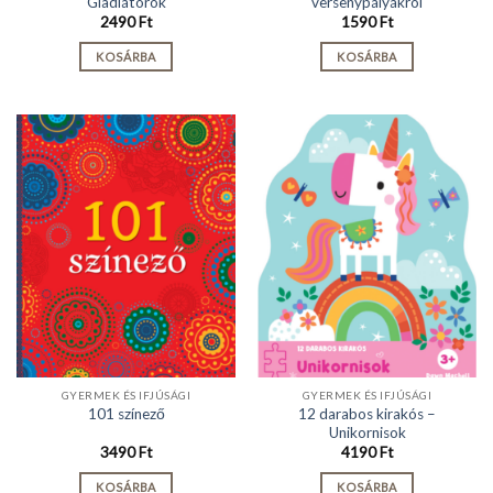
Gladiátorok
versenypályákról
2490
Ft
1590
Ft
KOSÁRBA
KOSÁRBA
GYERMEK ÉS IFJÚSÁGI
GYERMEK ÉS IFJÚSÁGI
12 darabos kirakós –
101 színező
Unikornisok
3490
Ft
4190
Ft
KOSÁRBA
KOSÁRBA