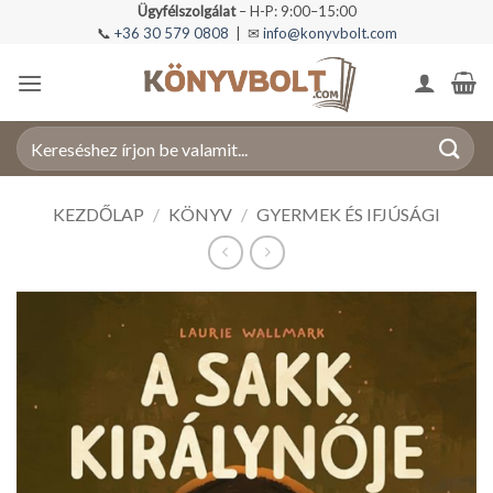
Skip
Ügyfélszolgálat
– H-P: 9:00–15:00
📞
+36 30 579 0808
| ✉
info@konyvbolt.com
to
content
Keresés
a
következőre:
KEZDŐLAP
/
KÖNYV
/
GYERMEK ÉS IFJÚSÁGI