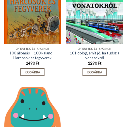
GYERMEK ÉS IFJÚSÁGI
GYERMEK ÉS IFJÚSÁGI
100 állomás – 100 kaland –
101 dolog, amit jó, ha tudsz a
Harcosok és fegyverek
vonatokról
2490
Ft
1290
Ft
KOSÁRBA
KOSÁRBA