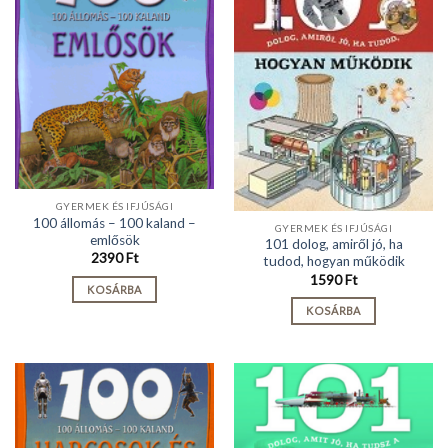
GYERMEK ÉS IFJÚSÁGI
100 állomás – 100 kaland –
GYERMEK ÉS IFJÚSÁGI
emlősök
101 dolog, amiről jó, ha
2390
Ft
tudod, hogyan működik
1590
Ft
KOSÁRBA
KOSÁRBA