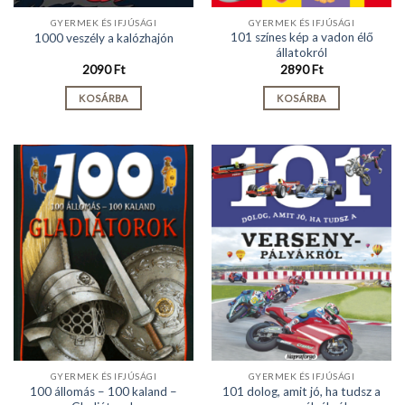
GYERMEK ÉS IFJÚSÁGI
GYERMEK ÉS IFJÚSÁGI
101 színes kép a vadon élő
1000 veszély a kalózhajón
állatokról
2090
Ft
2890
Ft
KOSÁRBA
KOSÁRBA
GYERMEK ÉS IFJÚSÁGI
GYERMEK ÉS IFJÚSÁGI
100 állomás – 100 kaland –
101 dolog, amit jó, ha tudsz a