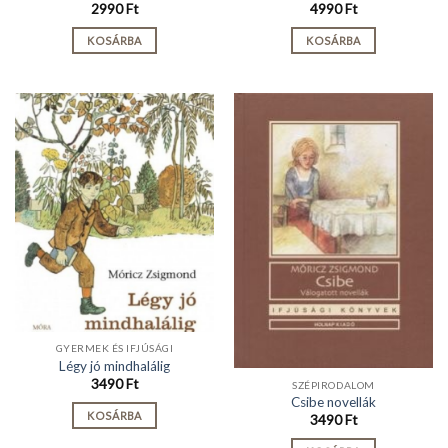
2990
Ft
4990
Ft
KOSÁRBA
KOSÁRBA
GYERMEK ÉS IFJÚSÁGI
Légy jó mindhalálig
3490
Ft
SZÉPIRODALOM
Csibe novellák
KOSÁRBA
3490
Ft