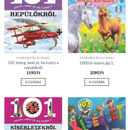
GYERMEK ÉS IFJÚSÁGI
GYERMEK ÉS IFJÚSÁGI
101 dolog, amit jó, ha tudsz a
1000 ló matricája 1.
repülőkről
1590
Ft
2090
Ft
KOSÁRBA
KOSÁRBA