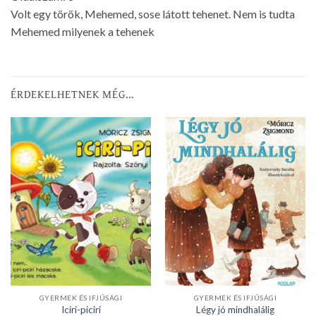
Volt egy török, Mehemed, sose látott tehenet. Nem is tudta
Mehemed milyenek a tehenek
ÉRDEKELHETNEK MÉG…
GYERMEK ÉS IFJÚSÁGI
GYERMEK ÉS IFJÚSÁGI
Iciri-piciri
Légy jó mindhalálig