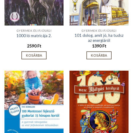
GYERMEK ÉS IFJÚSÁGI
GYERMEK ÉS IFJÚSÁGI
101 dolog, amit jó, ha tudsz
1000 ló matricája 2.
az energiáról
2590
Ft
1390
Ft
KOSÁRBA
KOSÁRBA