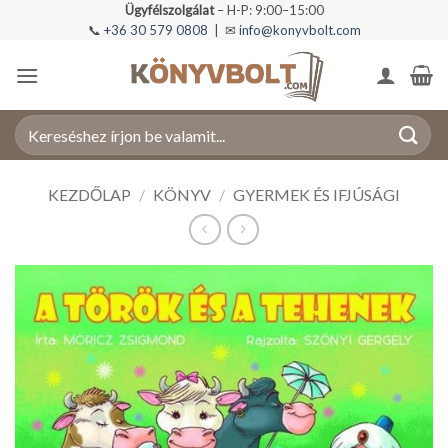
Skip
Ügyfélszolgálat
– H-P: 9:00–15:00
📞
+36 30 579 0808
| ✉
info@konyvbolt.com
to
content
Keresés
a
következőre:
KEZDŐLAP
/
KÖNYV
/
GYERMEK ÉS IFJÚSÁGI