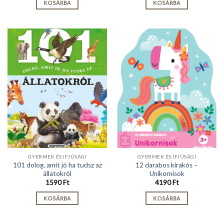
KOSÁRBA
KOSÁRBA
GYERMEK ÉS IFJÚSÁGI
GYERMEK ÉS IFJÚSÁGI
101 dolog, amit jó ha tudsz az
12 darabos kirakós –
állatokról
Unikornisok
1590
Ft
4190
Ft
KOSÁRBA
KOSÁRBA