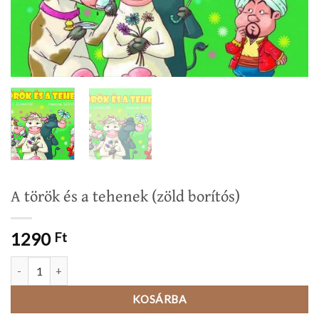
A török és a tehenek (zöld borítós)
1290
Ft
A török és a tehenek (zöld borítós) mennyiség
KOSÁRBA