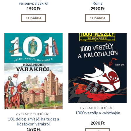
versenypályákról
Róma
1590
Ft
2990
Ft
KOSÁRBA
KOSÁRBA
GYERMEK ÉS IFJÚSÁGI
1000 veszély a kalózhajón
GYERMEK ÉS IFJÚSÁGI
101 dolog, amit jó, ha tudsz a
2090
Ft
középkori várakról
1590
Ft