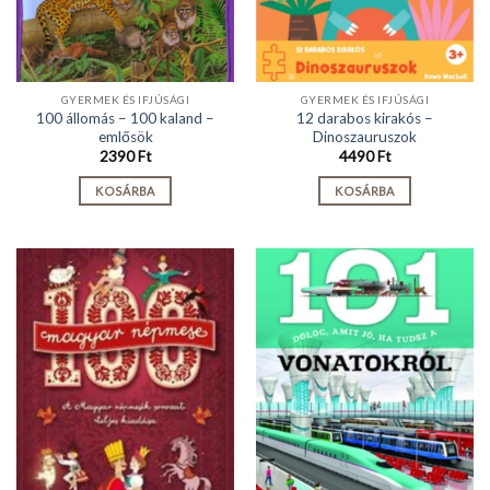
GYERMEK ÉS IFJÚSÁGI
GYERMEK ÉS IFJÚSÁGI
100 állomás – 100 kaland –
12 darabos kirakós –
emlősök
Dinoszauruszok
2390
Ft
4490
Ft
KOSÁRBA
KOSÁRBA