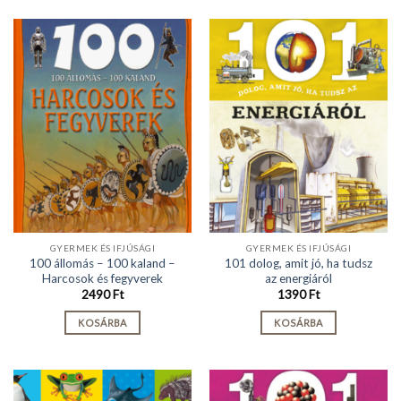
GYERMEK ÉS IFJÚSÁGI
GYERMEK ÉS IFJÚSÁGI
100 állomás – 100 kaland –
101 dolog, amit jó, ha tudsz
Harcosok és fegyverek
az energiáról
2490
Ft
1390
Ft
KOSÁRBA
KOSÁRBA