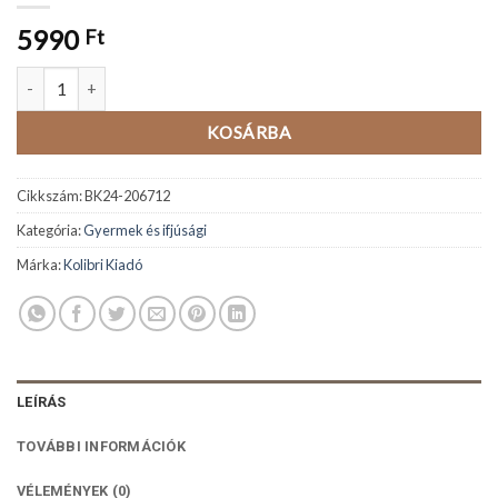
5990
Ft
A világ legrosszabb gyerekei 3. mennyiség
KOSÁRBA
Cikkszám:
BK24-206712
Kategória:
Gyermek és ifjúsági
Márka:
Kolibri Kiadó
LEÍRÁS
TOVÁBBI INFORMÁCIÓK
VÉLEMÉNYEK (0)