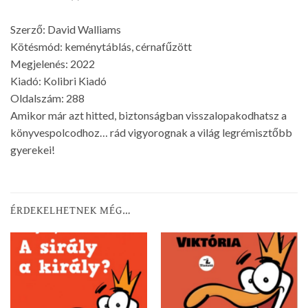
Szerző: David Walliams
Kötésmód: keménytáblás, cérnafűzött
Megjelenés: 2022
Kiadó: Kolibri Kiadó
Oldalszám: 288
Amikor már azt hitted, biztonságban visszalopakodhatsz a
könyvespolcodhoz… rád vigyorognak a világ legrémisztőbb
gyerekei!
ÉRDEKELHETNEK MÉG…