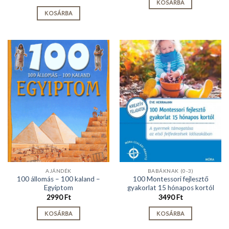
KOSÁRBA
KOSÁRBA
AJÁNDÉK
BABÁKNAK (0-3)
100 állomás – 100 kaland –
100 Montessori fejlesztő
Egyiptom
gyakorlat 15 hónapos kortól
2990
Ft
3490
Ft
KOSÁRBA
KOSÁRBA