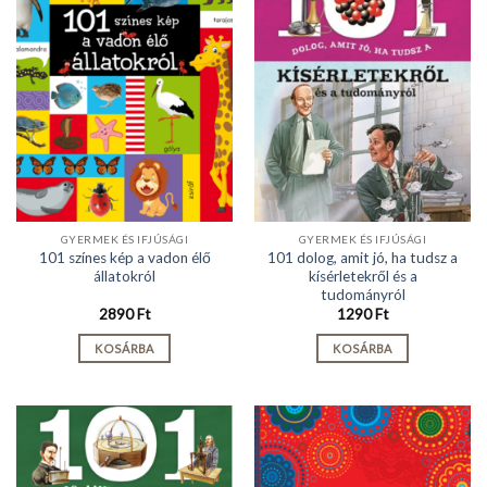
GYERMEK ÉS IFJÚSÁGI
GYERMEK ÉS IFJÚSÁGI
101 színes kép a vadon élő
101 dolog, amit jó, ha tudsz a
állatokról
kísérletekről és a
tudományról
2890
Ft
1290
Ft
KOSÁRBA
KOSÁRBA