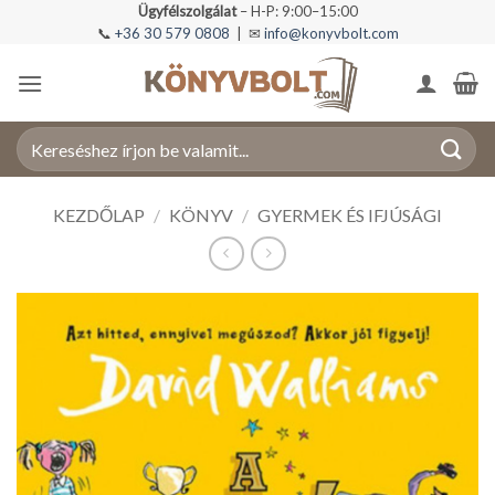
Skip
Ügyfélszolgálat
– H-P: 9:00–15:00
📞
+36 30 579 0808
| ✉
info@konyvbolt.com
to
content
Keresés
a
következőre:
KEZDŐLAP
/
KÖNYV
/
GYERMEK ÉS IFJÚSÁGI