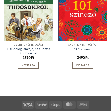
GYERMEK ÉS IFJÚSÁGI
GYERMEK ÉS IFJÚSÁGI
101 dolog, amit jó, ha tudsz a
101 színező
tudósokról
1590
Ft
3490
Ft
KOSÁRBA
KOSÁRBA
Visa
PayPal
Stripe
MasterCard
Cash
On