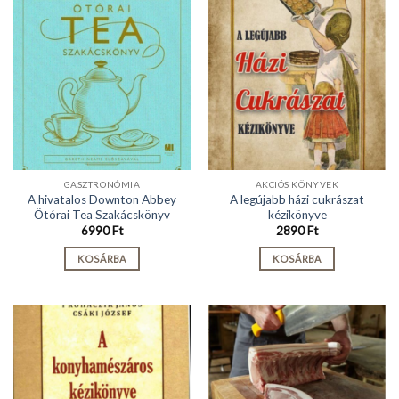
GASZTRONÓMIA
AKCIÓS KÖNYVEK
A hivatalos Downton Abbey
A legújabb házi cukrászat
Ötórai Tea Szakácskönyv
kézikönyve
6990
Ft
2890
Ft
KOSÁRBA
KOSÁRBA