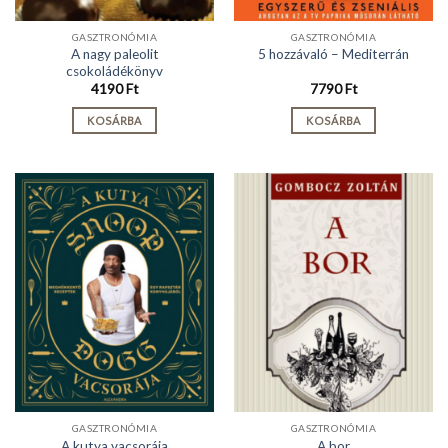
GASZTRONÓMIA
GASZTRONÓMIA
A nagy paleolit
5 hozzávaló – Mediterrán
csokoládékönyv
4190
Ft
7790
Ft
KOSÁRBA
KOSÁRBA
GASZTRONÓMIA
GASZTRONÓMIA
A kutya vacsorája
A bor