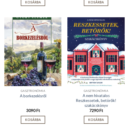
KOSÁRBA
KOSÁRBA
GASZTRONÓMIA
GASZTRONÓMIA
A nem hivatalos
A borkezelésről
Reszkessetek, betörők!
szakácskönyv
3090
Ft
7290
Ft
KOSÁRBA
KOSÁRBA