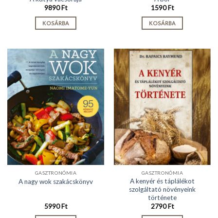
9890
Ft
1590
Ft
KOSÁRBA
KOSÁRBA
GASZTRONÓMIA
GASZTRONÓMIA
A kenyér és táplálékot
A nagy wok szakácskönyv
szolgáltató növényeink
története
5990
Ft
2790
Ft