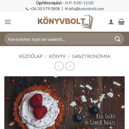
Skip
Ügyfélszolgálat
– H-P: 9:00–15:00
📞
+36 30 579 0808
| ✉
info@konyvbolt.com
to
content
Keresés
a
következőre:
KEZDŐLAP
/
KÖNYV
/
GASZTRONÓMIA