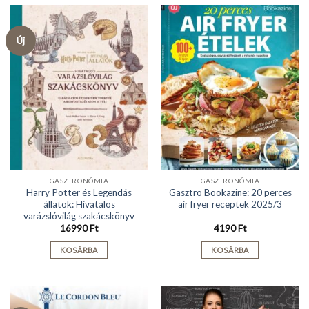
Új
GASZTRONÓMIA
GASZTRONÓMIA
Harry Potter és Legendás
Gasztro Bookazine: 20 perces
állatok: Hivatalos
air fryer receptek 2025/3
varázslóvilág szakácskönyv
16990
Ft
4190
Ft
KOSÁRBA
KOSÁRBA