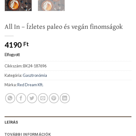
All In – Ízletes paleo és vegán finomságok
4190
Ft
Elfogyott
Cikkszám:
BK24-187696
Kategória:
Gasztronómia
Márka:
Red Dream Kft.
LEÍRÁS
TOVÁBBI INFORMÁCIÓK