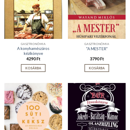
GASZTRONÓMIA
GASZTRONÓMIA
A konyhamészáros
"A MESTER"
kézikönyve
4290
Ft
3790
Ft
KOSÁRBA
KOSÁRBA