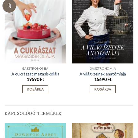
Új
GASZTRONÓMIA
GASZTRONÓMIA
A cukrászat magasiskolája
A világ ízeinek anatómiája
19590
Ft
15690
Ft
KOSÁRBA
KOSÁRBA
KAPCSOLÓDÓ TERMÉKEK