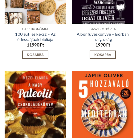
GASZTRONÓMIA
GASZTRONÓMIA
100 süti és keksz – Az
A bor füveskönyve – Borban
édesszájúak bibliája
az igazság
11990
Ft
1990
Ft
KOSÁRBA
KOSÁRBA