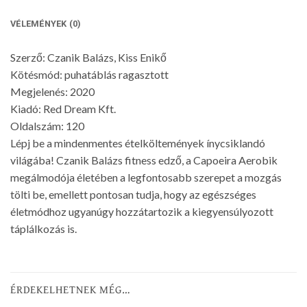
VÉLEMÉNYEK (0)
Szerző: Czanik Balázs, Kiss Enikő
Kötésmód: puhatáblás ragasztott
Megjelenés: 2020
Kiadó: Red Dream Kft.
Oldalszám: 120
Lépj be a mindenmentes ételköltemények ínycsiklandó
világába! Czanik Balázs fitness edző, a Capoeira Aerobik
megálmodója életében a legfontosabb szerepet a mozgás
tölti be, emellett pontosan tudja, hogy az egészséges
életmódhoz ugyanúgy hozzátartozik a kiegyensúlyozott
táplálkozás is.
ÉRDEKELHETNEK MÉG…