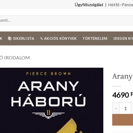
Ügyfélszolgálat
| Hétfő–Péntek
K
📚 SIKERLISTA
% AKCIÓS KÖNYVEK
TÖRTÉNELEM
IDEGEN N
Ó IRODALOM
Arany
4690
Arany háb