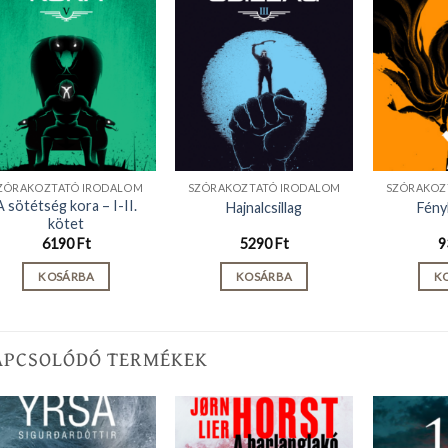
ZÓRAKOZTATÓ IRODALOM
SZÓRAKOZTATÓ IRODALOM
SZÓRAKOZ
A sötétség kora – I-II.
Hajnalcsillag
Fény
kötet
6190
Ft
5290
Ft
9
KOSÁRBA
KOSÁRBA
K
APCSOLÓDÓ TERMÉKEK