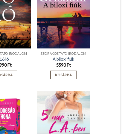
TATÓ IRODALOM
SZÓRAKOZTATÓ IRODALOM
16 ló
A biloxi fiúk
990
Ft
5590
Ft
OSÁRBA
KOSÁRBA