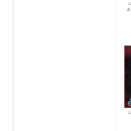
S
A
S