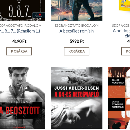
ZÓRAKOZTATÓ IRODALOM
SZÓRAKOZTATÓ IRODALOM
SZÓRAKOZ
A boldog
9… 8… 7… (Rémálom 1.)
A becsület romjain
él
4190
Ft
5990
Ft
4
KOSÁRBA
KOSÁRBA
K