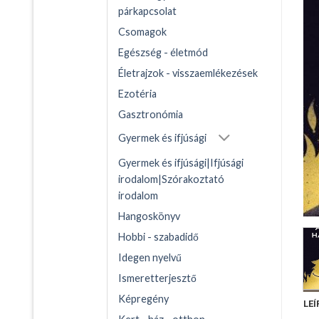
párkapcsolat
Csomagok
Egészség - életmód
Életrajzok - visszaemlékezések
Ezotéria
Gasztronómia
Gyermek és ifjúsági
Gyermek és ifjúsági|Ifjúsági
irodalom|Szórakoztató
irodalom
Hangoskönyv
Hobbi - szabadidő
Idegen nyelvű
Ismeretterjesztő
Képregény
LEÍ