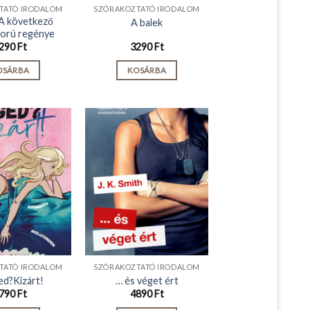
TATÓ IRODALOM
SZÓRAKOZTATÓ IRODALOM
 A következő
A balek
ború regénye
290
Ft
3290
Ft
OSÁRBA
KOSÁRBA
TATÓ IRODALOM
SZÓRAKOZTATÓ IRODALOM
ed?Kizárt!
… és véget ért
790
Ft
4890
Ft