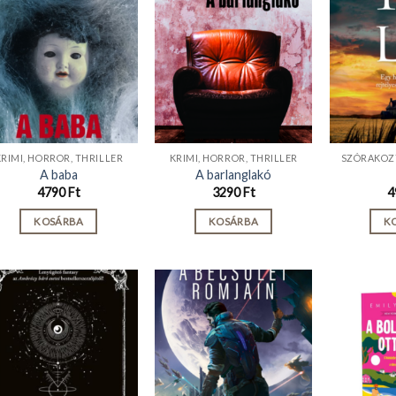
KRIMI, HORROR, THRILLER
KRIMI, HORROR, THRILLER
SZÓRAKOZ
A baba
A barlanglakó
4790
Ft
3290
Ft
4
KOSÁRBA
KOSÁRBA
K