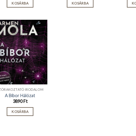
KOSÁRBA
KOSÁRBA
K
ZÓRAKOZTATÓ IRODALOM
A Bíbor Hálózat
3890
Ft
KOSÁRBA