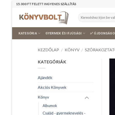
Skip
15.000 FT FELETT INGYENES SZÁLLÍTÁS
to
content
Keresés
a
következőre:
KATEGÓRIA
GYERMEK ÉS IFJÚSÁGI
✅ ÚJDONSÁGO
KEZDŐLAP
/
KÖNYV
/
SZÓRAKOZTAT
KATEGÓRIÁK
Ajándék
Akciós Könyvek
Könyv
Albumok
Család - gyermeknevelés -