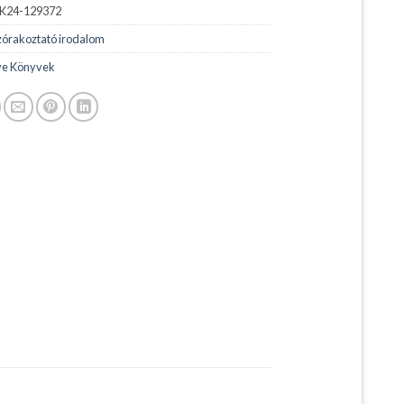
K24-129372
zórakoztató irodalom
e Könyvek