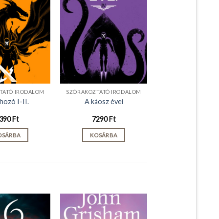
TATÓ IRODALOM
SZÓRAKOZTATÓ IRODALOM
hozó I-II.
A káosz évei
390
Ft
7290
Ft
OSÁRBA
KOSÁRBA