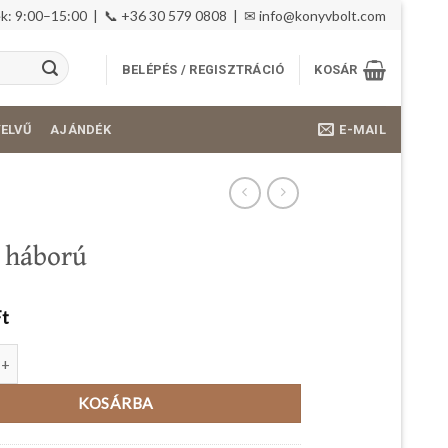
: 9:00–15:00 | 📞 +36 30 579 0808 | ✉
info@konyvbolt.com
BELÉPÉS / REGISZTRÁCIÓ
KOSÁR
E-MAIL
YELVŰ
AJÁNDÉK
 háború
Ft
orú mennyiség
KOSÁRBA