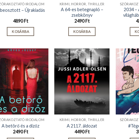
ZÓRAKOZTATÓ IRODALOM
KRIMI, HORROR, THRILLER
SZÓRAKOZ
A 64-es betegnapló –
2034 –
 beosztott – Újrakiadás
zsebkönyv
világhá
4890
Ft
2490
Ft
4
KOSÁRBA
KOSÁRBA
K
ZÓRAKOZTATÓ IRODALOM
KRIMI, HORROR, THRILLER
SZÓRAKOZ
A betörő és a dizőz
A 2117. áldozat
#Tég
2490
Ft
4490
Ft
3