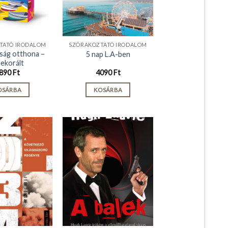
TATÓ IRODALOM
SZÓRAKOZTATÓ IRODALOM
ság otthona –
5 nap L.A-ben
dekorált
890
Ft
4090
Ft
OSÁRBA
KOSÁRBA