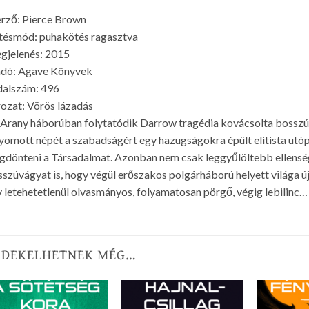
rző: Pierce Brown
tésmód: puhakötés ragasztva
gjelenés: 2015
adó: Agave Könyvek
dalszám: 496
ozat: Vörös lázadás
Arany háborúban folytatódik Darrow tragédia kovácsolta bosszúh
yomott népét a szabadságért egy hazugságokra épült elitista utópiá
dönteni a Társadalmat. Azonban nem csak leggyűlöltebb ellenség
szúvágyat is, hogy végül erőszakos polgárháború helyett világa új
 letehetetlenül olvasmányos, folyamatosan pörgő, végig lebilinc…
RDEKELHETNEK MÉG…