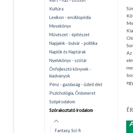
Kert - ház - otthon
Sze
Kultúra
Kö
Lexikon - enciklopédia
Me
Mesekönyv
Ki
Művészet - építészet
Ol
Napjaink - bulvár - politika
Sor
Naplók és Naptárak
Az 
eln
Nyelvkönyv - szótár
meg
Önfejlesztő könyvek -
bos
kiadványok
egy
Pénz - gazdaság - üzleti élet
Pszichológia, Önismeret
Szépirodalom
É
Szórakoztató irodalom
Fantasy, Sci-fi