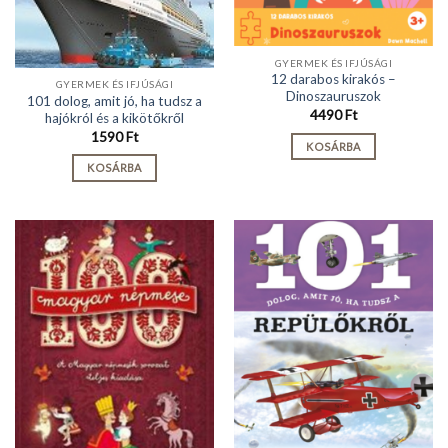
GYERMEK ÉS IFJÚSÁGI
12 darabos kirakós –
GYERMEK ÉS IFJÚSÁGI
Dinoszauruszok
101 dolog, amit jó, ha tudsz a
4490
Ft
hajókról és a kikötőkről
1590
Ft
KOSÁRBA
KOSÁRBA