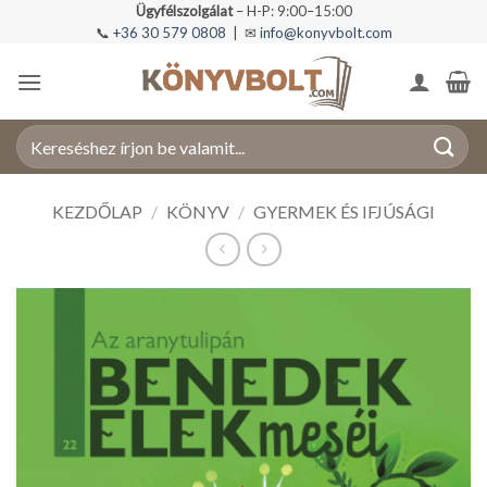
Skip
Ügyfélszolgálat
– H-P: 9:00–15:00
📞
+36 30 579 0808
| ✉
info@konyvbolt.com
to
content
Keresés
a
következőre:
KEZDŐLAP
/
KÖNYV
/
GYERMEK ÉS IFJÚSÁGI