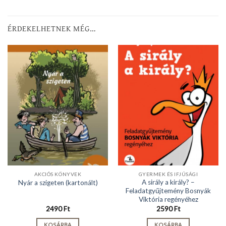
ÉRDEKELHETNEK MÉG…
AKCIÓS KÖNYVEK
GYERMEK ÉS IFJÚSÁGI
A sirály a király? –
Nyár a szigeten (kartonált)
Feladatgyűjtemény Bosnyák
Viktória regényéhez
2490
Ft
2590
Ft
KOSÁRBA
KOSÁRBA