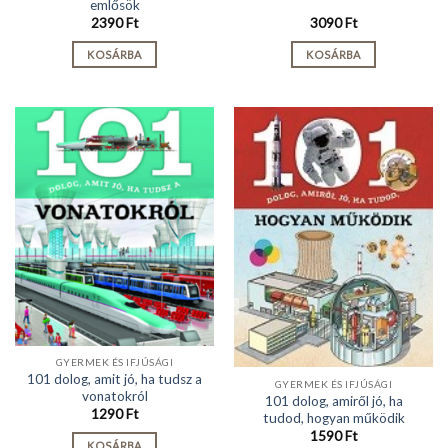
emlősök
2390
Ft
3090
Ft
KOSÁRBA
KOSÁRBA
GYERMEK ÉS IFJÚSÁGI
101 dolog, amit jó, ha tudsz a
GYERMEK ÉS IFJÚSÁGI
vonatokról
101 dolog, amiről jó, ha
1290
Ft
tudod, hogyan működik
1590
Ft
KOSÁRBA