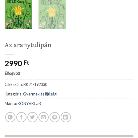
Az aranytulipán
2990
Ft
Elfogyott
Cikkszám:
BK24-192330
Kategória:
Gyermek és ifjúsági
Márka:
KÖNYVKLUB