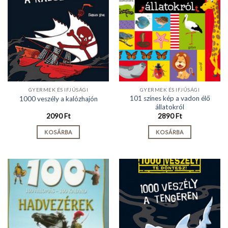
GYERMEK ÉS IFJÚSÁGI
GYERMEK ÉS IFJÚSÁGI
101 színes kép a vadon élő
1000 veszély a kalózhajón
állatokról
2090
Ft
2890
Ft
KOSÁRBA
KOSÁRBA