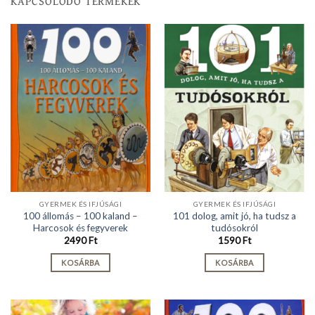
KAPCSOLÓDÓ TERMÉKEK
GYERMEK ÉS IFJÚSÁGI
GYERMEK ÉS IFJÚSÁGI
100 állomás – 100 kaland –
101 dolog, amit jó, ha tudsz a
Harcosok és fegyverek
tudósokról
2490
Ft
1590
Ft
KOSÁRBA
KOSÁRBA