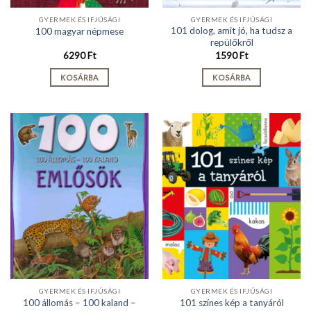
GYERMEK ÉS IFJÚSÁGI
GYERMEK ÉS IFJÚSÁGI
101 dolog, amit jó, ha tudsz a
100 magyar népmese
repülőkről
6290
Ft
1590
Ft
KOSÁRBA
KOSÁRBA
GYERMEK ÉS IFJÚSÁGI
GYERMEK ÉS IFJÚSÁGI
100 állomás – 100 kaland –
101 színes kép a tanyáról