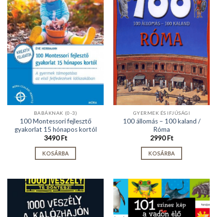
BABÁKNAK (0-3)
GYERMEK ÉS IFJÚSÁGI
100 Montessori fejlesztő
100 állomás – 100 kaland /
gyakorlat 15 hónapos kortól
Róma
3490
Ft
2990
Ft
KOSÁRBA
KOSÁRBA