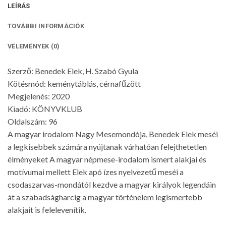
LEÍRÁS
TOVÁBBI INFORMÁCIÓK
VÉLEMÉNYEK (0)
Szerző: Benedek Elek, H. Szabó Gyula
Kötésmód: keménytáblás, cérnafűzött
Megjelenés: 2020
Kiadó: KÖNYVKLUB
Oldalszám: 96
A magyar irodalom Nagy Mesemondója, Benedek Elek meséi
a legkisebbek számára nyújtanak várhatóan felejthetetlen
élményeket A magyar népmese-irodalom ismert alakjai és
motívumai mellett Elek apó ízes nyelvezetű meséi a
csodaszarvas-mondától kezdve a magyar királyok legendáin
át a szabadságharcig a magyar történelem legismertebb
alakjait is felelevenítik.