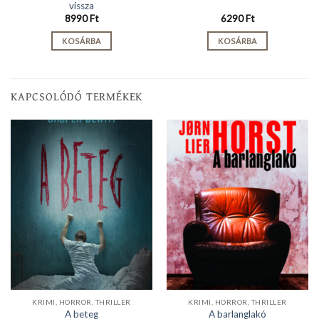
vissza
8990
Ft
6290
Ft
KOSÁRBA
KOSÁRBA
KAPCSOLÓDÓ TERMÉKEK
KRIMI, HORROR, THRILLER
KRIMI, HORROR, THRILLER
A beteg
A barlanglakó