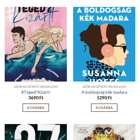
SZÓRAKOZTATÓ IRODALOM
SZÓRAKOZTATÓ IRODALOM
#Téged?Kizárt!
A boldogság kék madara
3690
Ft
5290
Ft
KOSÁRBA
KOSÁRBA