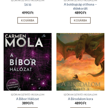
SZÓRAKOZTATÓ IRODALOM
SZÓRAKOZTATÓ IRODALOM
A boldogság otthona –
16 ló
éldekorált
4990
Ft
4890
Ft
KOSÁRBA
KOSÁRBA
SZÓRAKOZTATÓ IRODALOM
SZÓRAKOZTATÓ IRODALOM
A Bíbor Hálózat
A Birodalom kora
3890
Ft
4890
Ft