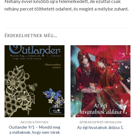
Néhány évvel később újra felemelkedett, de ezúttal csak
néhány percet tölthetett odafent, és megint a mélybe zuhant.
ÉRDEKELHETNEK MÉG…
AKCIÓS KÖNYVEK
SZÓRAKOZTATÓ IRODALOM
Outlander 9/1 – Mondd meg
Az égi hivatalnok áldása 1.
a méheknek, hogy nem térek