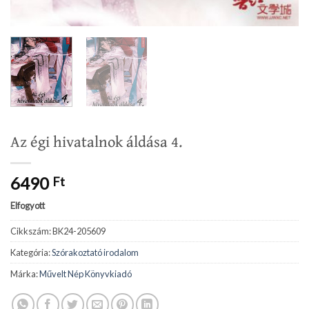
Az égi hivatalnok áldása 4.
6490
Ft
Elfogyott
Cikkszám:
BK24-205609
Kategória:
Szórakoztató irodalom
Márka:
Művelt Nép Könyvkiadó