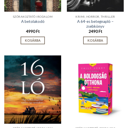
SZÓRAKOZTATÓ IRODALOM
KRIMI, HORROR, THRILLER
A 64-es betegnapló –
A betolakodó
zsebkönyv
4990
Ft
2490
Ft
KOSÁRBA
KOSÁRBA