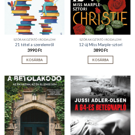
SZÓRAKOZTATÓ IRODALOM
SZÓRAKOZTATÓ IRODALOM
21 tétel a szerelemről
12 új Miss Marple-sztori
3990
Ft
3890
Ft
KOSÁRBA
KOSÁRBA