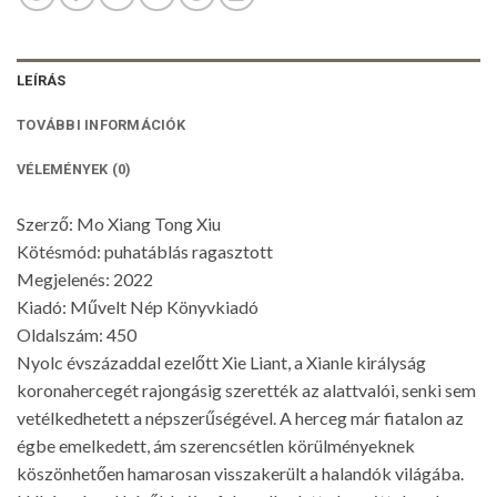
LEÍRÁS
TOVÁBBI INFORMÁCIÓK
VÉLEMÉNYEK (0)
Szerző: Mo Xiang Tong Xiu
Kötésmód: puhatáblás ragasztott
Megjelenés: 2022
Kiadó: Művelt Nép Könyvkiadó
Oldalszám: 450
Nyolc évszázaddal ezelőtt Xie Liant, a Xianle királyság
koronahercegét rajongásig szerették az alattvalói, senki sem
vetélkedhetett a népszerűségével. A herceg már fiatalon az
égbe emelkedett, ám szerencsétlen körülményeknek
köszönhetően hamarosan visszakerült a halandók világába.