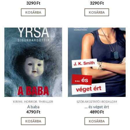
3290
Ft
3290
Ft
KOSÁRBA
KOSÁRBA
KRIMI, HORROR, THRILLER
SZÓRAKOZTATÓ IRODALOM
A baba
… és véget ért
4790
Ft
4890
Ft
KOSÁRBA
KOSÁRBA