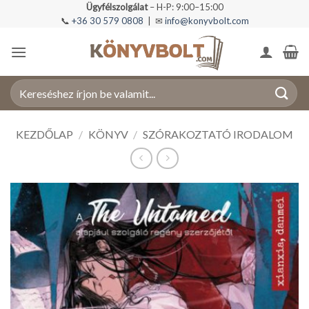
Skip
Ügyfélszolgálat
– H-P: 9:00–15:00
📞
+36 30 579 0808
| ✉
info@konyvbolt.com
to
content
Keresés
a
következőre:
KEZDŐLAP
/
KÖNYV
/
SZÓRAKOZTATÓ IRODALOM