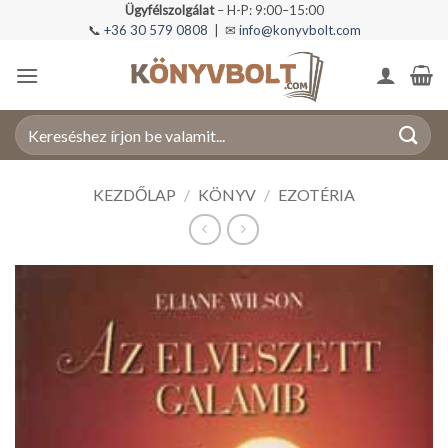
Skip
Ügyfélszolgálat
– H-P: 9:00–15:00
📞
+36 30 579 0808
| ✉
info@konyvbolt.com
to
content
Keresés
a
következőre:
KEZDŐLAP
/
KÖNYV
/
EZOTÉRIA