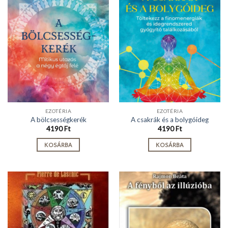
EZOTÉRIA
EZOTÉRIA
A bölcsességkerék
A csakrák és a bolygóideg
4190
Ft
4190
Ft
KOSÁRBA
KOSÁRBA