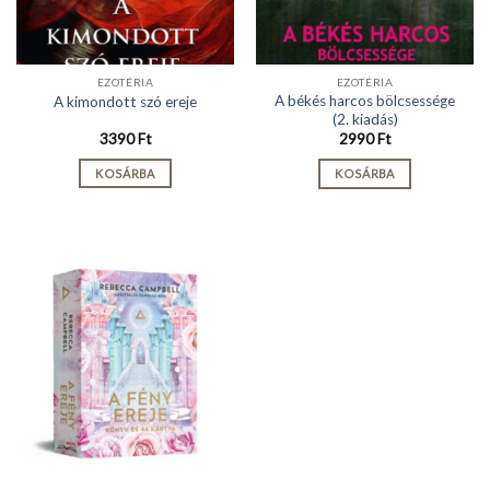
EZOTÉRIA
EZOTÉRIA
A békés harcos bölcsessége
A kimondott szó ereje
(2. kiadás)
3390
Ft
2990
Ft
KOSÁRBA
KOSÁRBA