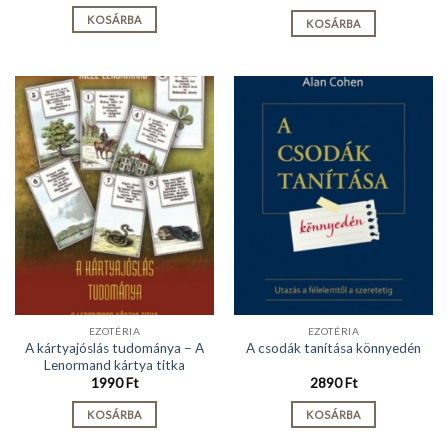
KOSÁRBA
KOSÁRBA
EZOTÉRIA
EZOTÉRIA
A kártyajóslás tudománya – A
A csodák tanítása könnyedén
Lenormand kártya titka
1990
Ft
2890
Ft
KOSÁRBA
KOSÁRBA