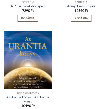
EZOTÉRIA
EZOTÉRIA
A Rider-tarot dióhéjban
Arany Tarot Royale
7290
Ft
12590
Ft
KOSÁRBA
KOSÁRBA
AKCIÓS KÖNYVEK
Az Urantia könyv – Az Urantia
könyv
10490
Ft