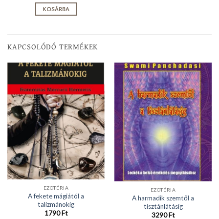
KOSÁRBA
KAPCSOLÓDÓ TERMÉKEK
EZOTÉRIA
EZOTÉRIA
A fekete mágiától a
A harmadik szemtől a
talizmánokig
tisztánlátásig
1790
Ft
3290
Ft