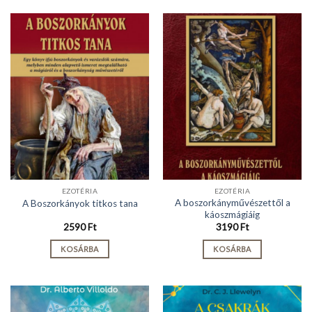
EZOTÉRIA
EZOTÉRIA
A boszorkányművészettől a
A Boszorkányok titkos tana
káoszmágiáig
2590
Ft
3190
Ft
KOSÁRBA
KOSÁRBA