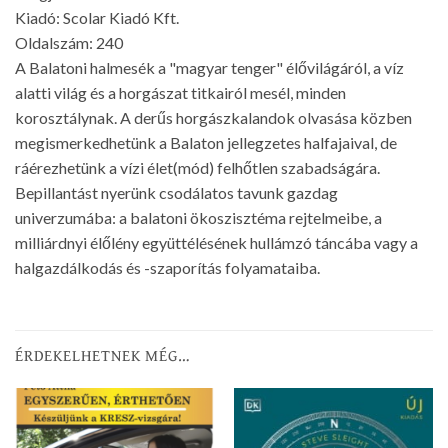
Kiadó: Scolar Kiadó Kft.
Oldalszám: 240
A Balatoni halmesék a "magyar tenger" élővilágáról, a víz
alatti világ és a horgászat titkairól mesél, minden
korosztálynak. A derűs horgászkalandok olvasása közben
megismerkedhetünk a Balaton jellegzetes halfajaival, de
ráérezhetünk a vízi élet(mód) felhőtlen szabadságára.
Bepillantást nyerünk csodálatos tavunk gazdag
univerzumába: a balatoni ökoszisztéma rejtelmeibe, a
milliárdnyi élőlény együttélésének hullámzó táncába vagy a
halgazdálkodás és -szaporítás folyamataiba.
ÉRDEKELHETNEK MÉG…