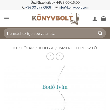
Skip
Ügyfélszolgálat
– H-P: 9:00–15:00
📞
+36 30 579 0808
| ✉
info@konyvbolt.com
to
content
Keresés
a
következőre:
KEZDŐLAP
/
KÖNYV
/
ISMERETTERJESZTŐ