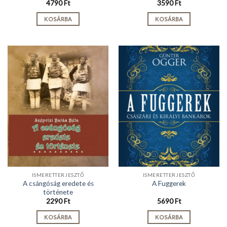
4790
Ft
3590
Ft
KOSÁRBA
KOSÁRBA
ISMERETTERJESZTŐ
ISMERETTERJESZTŐ
A csángóság eredete és
A Fuggerek
története
2290
Ft
5690
Ft
KOSÁRBA
KOSÁRBA