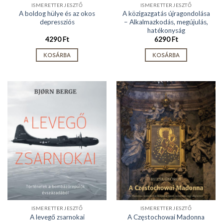
ISMERETTERJESZTŐ
ISMERETTERJESZTŐ
A boldog hülye és az okos
A közigazgatás újragondolása
depressziós
– Alkalmazkodás, megújulás,
hatékonyság
4290
Ft
6290
Ft
KOSÁRBA
KOSÁRBA
ISMERETTERJESZTŐ
ISMERETTERJESZTŐ
A levegő zsarnokai
A Częstochowai Madonna