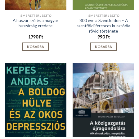
ISMERETTERJESZTŐ
ISMERETTERJESZTŐ
A huszár szó és a magyar
800 éve a Szentföldön – A
huszárság eredete
szentföldi ferences kusztódia
rövid története
1790
Ft
990
Ft
KOSÁRBA
KOSÁRBA