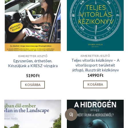
ISMERETTERJESZTŐ
ISMERETTERJESZTŐ
Teljes vitorlás kézikönyv – A
Egyszerűen, érthetően.
vitorlássport területeit
Készüljünk a KRESZ-vizsgára
átfogó, illusztrált kézikönyv
14990
Ft
5190
Ft
KOSÁRBA
KOSÁRBA
Új