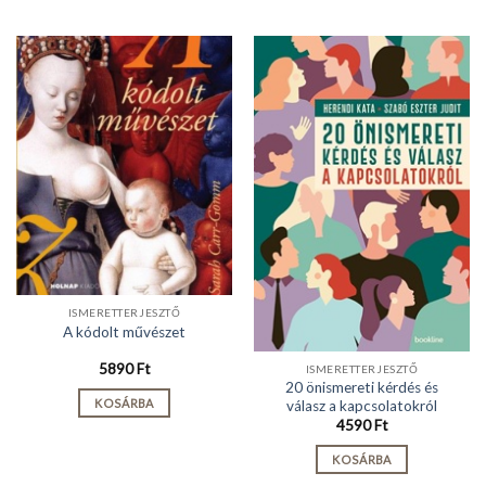
ISMERETTERJESZTŐ
A kódolt művészet
5890
Ft
ISMERETTERJESZTŐ
20 önismereti kérdés és
KOSÁRBA
válasz a kapcsolatokról
4590
Ft
KOSÁRBA