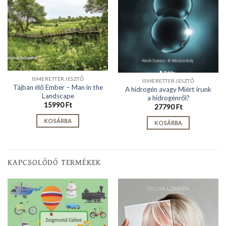
ISMERETTERJESZTŐ
ISMERETTERJESZTŐ
Tájban élő Ember – Man in the
A hidrogén avagy Miért írunk
Landscape
a hidrogénről?
15990
Ft
27790
Ft
KOSÁRBA
KOSÁRBA
KAPCSOLÓDÓ TERMÉKEK