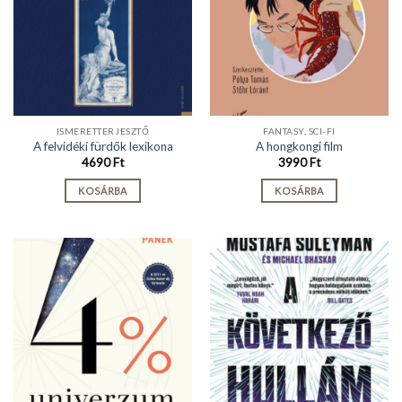
ISMERETTERJESZTŐ
FANTASY, SCI-FI
A felvidéki fürdők lexikona
A hongkongi film
4690
Ft
3990
Ft
KOSÁRBA
KOSÁRBA