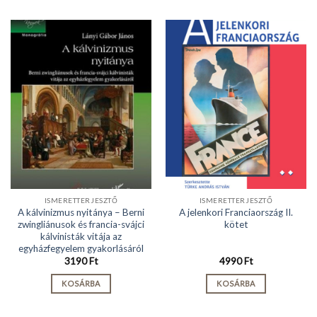
ISMERETTERJESZTŐ
ISMERETTERJESZTŐ
A kálvinizmus nyitánya – Berni
A jelenkori Franciaország II.
zwingliánusok és francia-svájci
kötet
kálvinisták vitája az
egyházfegyelem gyakorlásáról
3190
Ft
4990
Ft
KOSÁRBA
KOSÁRBA