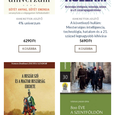
ISMERETTERJESZTŐ
ISMERETTERJESZTŐ
A következő hullám:
4% univerzum
Mesterséges intelligencia,
technológia, hatalom és a 21.
század legnagyobb kihívása
6290
Ft
5690
Ft
KOSÁRBA
KOSÁRBA