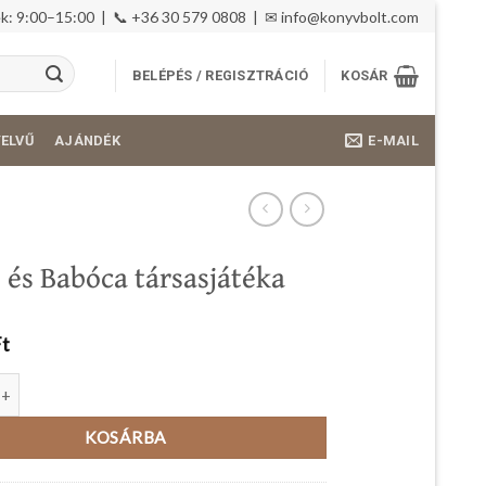
: 9:00–15:00 | 📞 +36 30 579 0808 | ✉
info@konyvbolt.com
BELÉPÉS / REGISZTRÁCIÓ
KOSÁR
E-MAIL
YELVŰ
AJÁNDÉK
 és Babóca társasjátéka
Ft
abóca társasjátéka mennyiség
KOSÁRBA