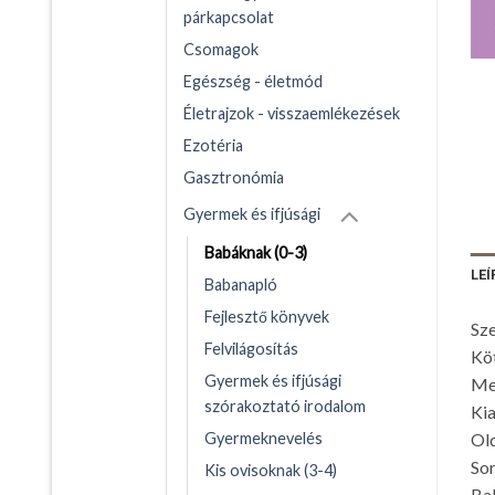
párkapcsolat
Csomagok
Egészség - életmód
Életrajzok - visszaemlékezések
Ezotéria
Gasztronómia
Gyermek és ifjúsági
Babáknak (0-3)
LEÍ
Babanapló
Fejlesztő könyvek
Sze
Felvilágosítás
Kö
Gyermek és ifjúsági
Me
szórakoztató irodalom
Kia
Ol
Gyermeknevelés
So
Kis ovisoknak (3-4)
Bab