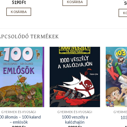
5190
Ft
KOSÁRBA
5
7290 Ft.
6710 Ft.
KOSÁRBA
K
APCSOLÓDÓ TERMÉKEK
GYERMEK ÉS IFJÚSÁGI
GYERMEK ÉS IFJÚSÁGI
GYERMEK
00 állomás – 100 kaland
1000 veszély a
103
– emlősök
kalózhajón