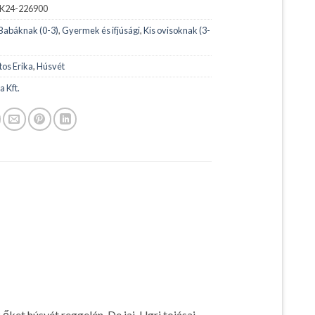
K24-226900
Babáknak (0-3)
,
Gyermek és ifjúsági
,
Kis ovisoknak (3-
tos Erika
,
Húsvét
a Kft.
őket húsvét reggelén. De jaj, Ugri tojásai