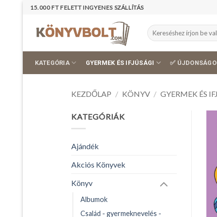
Skip
15.000 FT FELETT INGYENES SZÁLLÍTÁS
to
content
Keresés
a
következőre:
KATEGÓRIA
GYERMEK ÉS IFJÚSÁGI
✅ ÚJDONSÁGO
KEZDŐLAP
/
KÖNYV
/
GYERMEK ÉS IF
KATEGÓRIÁK
Ajándék
Akciós Könyvek
Könyv
Albumok
Család - gyermeknevelés -