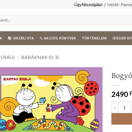
Ügyfélszolgálat
| Hétfő–Péntek
K
📚 SIKERLISTA
% AKCIÓS KÖNYVEK
TÖRTÉNELEM
IDEGEN N
JÚSÁGI
/
BABÁKNAK (0-3)
Bogyó
2490
Bogyó és B