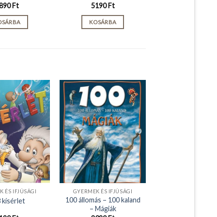
890
Ft
5190
Ft
OSÁRBA
KOSÁRBA
 ÉS IFJÚSÁGI
GYERMEK ÉS IFJÚSÁGI
100 állomás – 100 kaland
 kísérlet
– Mágiák