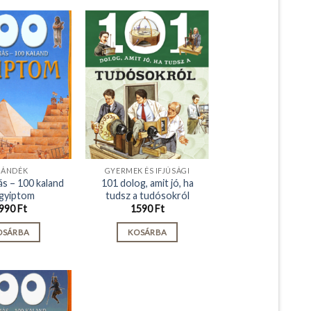
JÁNDÉK
GYERMEK ÉS IFJÚSÁGI
ás – 100 kaland
101 dolog, amit jó, ha
gyiptom
tudsz a tudósokról
990
Ft
1590
Ft
OSÁRBA
KOSÁRBA