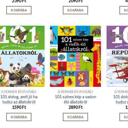
2390
Ft
2090
Ft
4
KOSÁRBA
KOSÁRBA
K
GYERMEK ÉS IFJÚSÁGI
GYERMEK ÉS IFJÚSÁGI
GYERMEK
101 dolog, amit jó ha
101 színes kép a vadon
101 dolo
tudsz az állatokról
élő állatokról
tudsz 
1590
Ft
2890
Ft
1
KOSÁRBA
KOSÁRBA
K