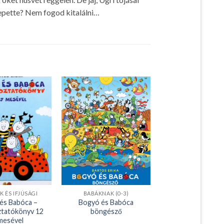
zepette? Nem fogod kitalálni…
 ÉS IFJÚSÁGI
BABÁKNAK (0-3)
és Babóca –
Bogyó és Babóca
ztatókönyv 12
böngésző
 mesével