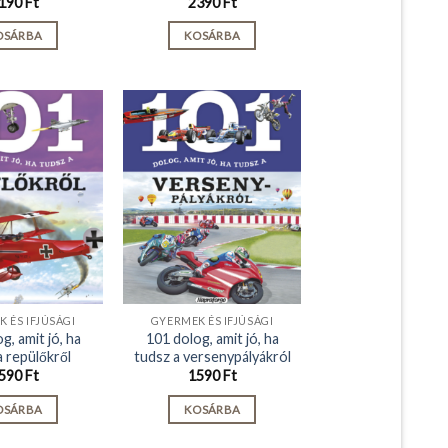
190
Ft
2390
Ft
OSÁRBA
KOSÁRBA
 ÉS IFJÚSÁGI
GYERMEK ÉS IFJÚSÁGI
g, amit jó, ha
101 dolog, amit jó, ha
a repülőkről
tudsz a versenypályákról
590
Ft
1590
Ft
OSÁRBA
KOSÁRBA