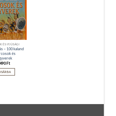
 ÉS IFJÚSÁGI
ás – 100 kaland
rcosok és
gyverek
490
Ft
OSÁRBA