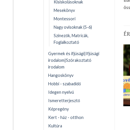
Kisiskolásoknak
öss
Mesekönyv
Montessori
Nagy ovisoknak (5-6)
É
Színezők, Matricák,
Foglalkoztató
Gyermek és ifjúsági|Ifjúsági
irodalom|Szórakoztató
irodalom
Hangoskönyv
Hobbi - szabadidő
Idegen nyelvű
Ismeretterjesztő
Képregény
Kert - ház - otthon
Kultúra