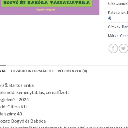
Cikkszám:
B
Kategóriák:
4)
Címkék:
Bar
Márka:
Citer
RÁS
TOVÁBBI INFORMÁCIÓK
VÉLEMÉNYEK (0)
rző: Bartos Erika
tésmód: keménytáblás, cérnafűzött
gjelenés: 2024
dó: Citera Kft.
dalszám: 48
rozat: Bogyó és Babóca
óca és barátnői tojást festenek, hiszen a fiúk mind meglátogatják 