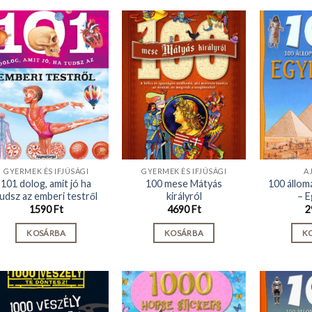
GYERMEK ÉS IFJÚSÁGI
GYERMEK ÉS IFJÚSÁGI
A
101 dolog, amit jó ha
100 mese Mátyás
100 állom
udsz az emberi testről
királyról
– E
1590
Ft
4690
Ft
2
KOSÁRBA
KOSÁRBA
K