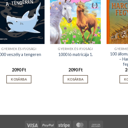
GYERMEK ÉS IFJÚSÁGI
GYERMEK ÉS IFJÚSÁGI
GYERMEK
100 állom
000 veszély a tengeren
1000 ló matricája 1.
– Ha
fe
2090
Ft
2090
Ft
2
KOSÁRBA
KOSÁRBA
K
Visa
PayPal
Stripe
MasterCard
Cash