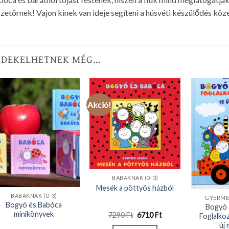
zetörnek! Vajon kinek van ideje segíteni a húsvéti készülődés kö
RDEKELHETNEK MÉG…
Akció!
BABÁKNAK (0-3)
Mesék a pöttyös házból
BABÁKNAK (0-3)
GYERMEK
Bogyó és Babóca
Bogyó 
minikönyvek
Original
Current
7290
Ft
6710
Ft
Foglalko
price
price
új
was:
is: