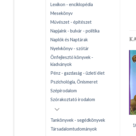
Lexikon - enciklopédia
Mesekönyv
Művészet - építészet
Napjaink - bulvár - politika
K
Naplók és Naptárak
Nyelvkönyv - szótár
Önfejlesztő könyvek -
kiadványok
Pénz - gazdaság - üzleti élet
Pszichológia, Önismeret
Szépirodalom
Szórakoztató irodalom
Tankönyvek - segédkönyvek
1
Társadalomtudományok