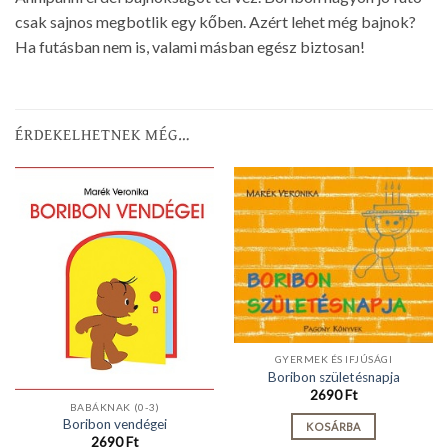
csak sajnos megbotlik egy kőben. Azért lehet még bajnok?
Ha futásban nem is, valami másban egész biztosan!
ÉRDEKELHETNEK MÉG…
GYERMEK ÉS IFJÚSÁGI
Boribon születésnapja
2690
Ft
BABÁKNAK (0-3)
Boribon vendégei
KOSÁRBA
2690
Ft