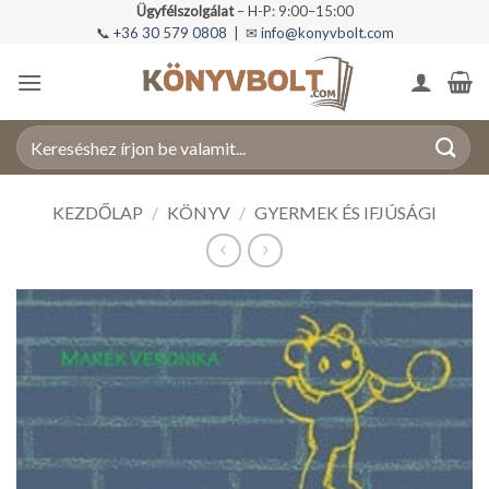
Skip
Ügyfélszolgálat
– H-P: 9:00–15:00
📞
+36 30 579 0808
| ✉
info@konyvbolt.com
to
content
Keresés
a
következőre:
KEZDŐLAP
/
KÖNYV
/
GYERMEK ÉS IFJÚSÁGI