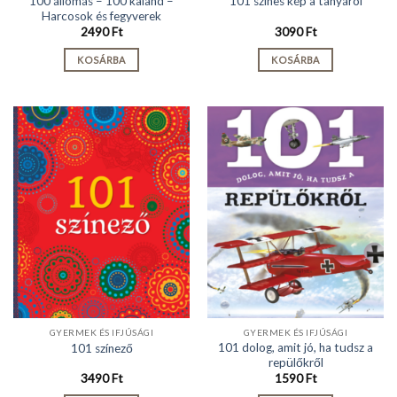
100 állomás – 100 kaland –
101 színes kép a tanyáról
Harcosok és fegyverek
2490
Ft
3090
Ft
KOSÁRBA
KOSÁRBA
GYERMEK ÉS IFJÚSÁGI
GYERMEK ÉS IFJÚSÁGI
101 dolog, amit jó, ha tudsz a
101 színező
repülőkről
3490
Ft
1590
Ft