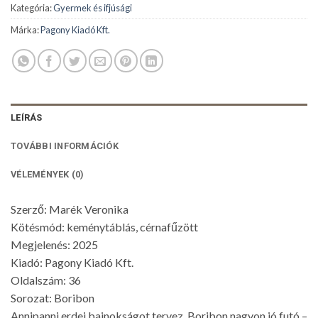
Kategória:
Gyermek és ifjúsági
Márka:
Pagony Kiadó Kft.
LEÍRÁS
TOVÁBBI INFORMÁCIÓK
VÉLEMÉNYEK (0)
Szerző: Marék Veronika
Kötésmód: keménytáblás, cérnafűzött
Megjelenés: 2025
Kiadó: Pagony Kiadó Kft.
Oldalszám: 36
Sorozat: Boribon
Annipanni erdei bajnokságot tervez. Boribon nagyon jó futó –