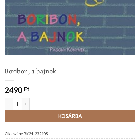
Boribon, a bajnok
2490
Ft
Boribon, a bajnok mennyiség
KOSÁRBA
Cikkszám:
BK24-232405