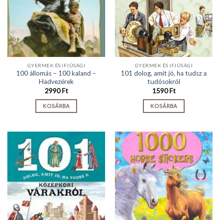
GYERMEK ÉS IFJÚSÁGI
GYERMEK ÉS IFJÚSÁGI
100 állomás – 100 kaland –
101 dolog, amit jó, ha tudsz a
Hadvezérek
tudósokról
2990
Ft
1590
Ft
KOSÁRBA
KOSÁRBA