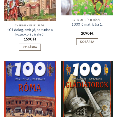
GYERMEK ÉS IFJÚSÁGI
1000 ló matricája 1.
GYERMEK ÉS IFJÚSÁGI
101 dolog, amit jó, ha tudsz a
2090
Ft
középkori várakról
1590
Ft
KOSÁRBA
KOSÁRBA