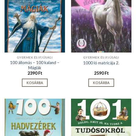
GYERMEK ÉS IFJÚSÁGI
GYERMEK ÉS IFJÚSÁGI
100 állomás – 100 kaland –
1000 ló matricája 2.
Mágiák
2390
Ft
2590
Ft
KOSÁRBA
KOSÁRBA