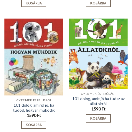
KOSÁRBA
KOSÁRBA
GYERMEK ÉS IFJÚSÁGI
101 dolog, amit jó ha tudsz az
GYERMEK ÉS IFJÚSÁGI
állatokról
101 dolog, amiről jó, ha
1590
Ft
tudod, hogyan működik
1590
Ft
KOSÁRBA
KOSÁRBA